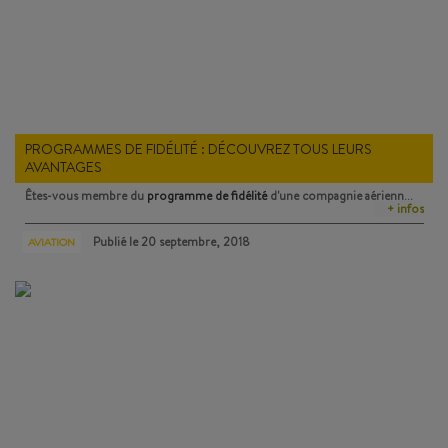
PROGRAMMES DE FIDÉLITÉ : DÉCOUVREZ TOUS LEURS
AVANTAGES
Êtes-vous membre du
programme de fidélité
d'une compagnie aérienn…
+ infos
Publié le
20 septembre, 2018
AVIATION