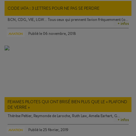
CODE IATA : 3 LETTRES POUR NE PAS SE PERDRE
BCN, CDG, VIE, LGW… Tous ceux qui prennent l'avion fréquemment (o…
+ infos
Publié le
06 novembre, 2018
AVIATION
FEMMES PILOTES QUI ONT BRISÉ BIEN PLUS QUE LE « PLAFOND
DE VERRE »
Thérèse Peltier, Raymonde de Laroche, Ruth Law, Amelia Earhart, G…
+ infos
Publié le
25 février, 2019
AVIATION