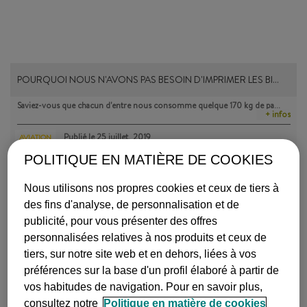
POURQUOI NOUS N'AVONS PAS BESOIN D'IMPRIMER LES BI…
Saviez-vous que chacun d'entre nous consomme quelque 170 kg de pa…
+ infos
Publié le
25 juillet, 2019
AVIATION
POLITIQUE EN MATIÈRE DE COOKIES
Nous utilisons nos propres cookies et ceux de tiers à
des fins d'analyse, de personnalisation et de
publicité, pour vous présenter des offres
personnalisées relatives à nos produits et ceux de
tiers, sur notre site web et en dehors, liées à vos
FEMMES PILOTES QUI ONT BRISÉ BIEN PLUS QUE LE « PL…
préférences sur la base d'un profil élaboré à partir de
vos habitudes de navigation. Pour en savoir plus,
Thérèse Peltier, Raymonde de Laroche, Ruth Law, Amelia Earhart, G…
+ infos
consultez notre
Politique en matière de cookies