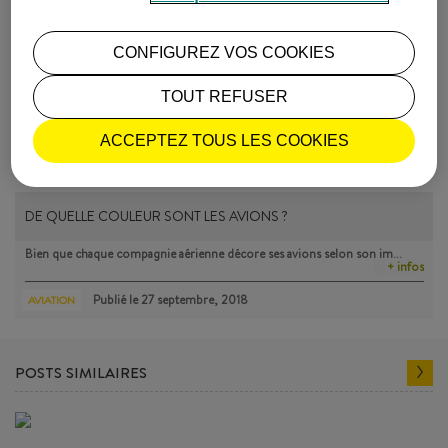
Publié le
25 février, 2019
AVIATION
CONFIGUREZ VOS COOKIES
TOUT REFUSER
ACCEPTEZ TOUS LES COOKIES
DE QUELLE COULEUR SONT LES AVIONS ?
Bien que chaque compagnie aérienne décore ses avions selon son im…
+ infos
Publié le
27 septembre, 2018
AVIATION
POSTS SIMILAIRES