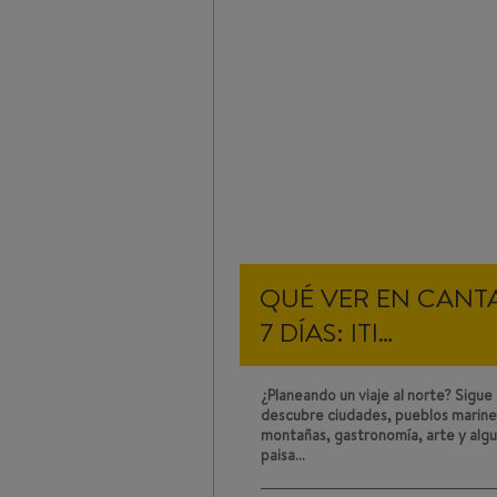
QUÉ VER EN CANT
7 DÍAS: ITI…
¿Planeando un viaje al norte? Sigue 
descubre ciudades, pueblos mariner
montañas, gastronomía, arte y algu
paisa…