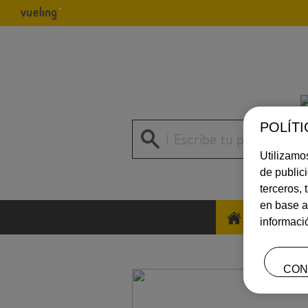
POLÍTI
Escribe tu pregunta
Utilizamos
de public
terceros,
en base a
INICIO
informaci
CON