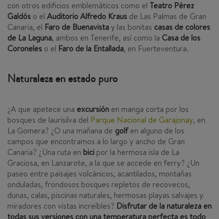
con otros edificios emblemáticos como el
Teatro Pérez
Galdós
o el
Auditorio Alfredo Kraus
de Las Palmas de Gran
Canaria, el
Faro de Buenavista
y las bonitas
casas de colores
de La Laguna
, ambos en Tenerife, así como la
Casa de los
Coroneles
o el
Faro de la Entallada
, en Fuerteventura.
Naturaleza en estado puro
¿A que apetece una
excursión
en manga corta por los
bosques de laurisilva del
Parque Nacional de Garajonay
, en
La Gomera? ¿O una mañana de
golf
en alguno de los
campos que encontramos a lo largo y ancho de Gran
Canaria? ¿Una ruta en
bici
por la hermosa isla de La
Graciosa, en Lanzarote, a la que se accede en ferry? ¿Un
paseo entre paisajes volcánicos, acantilados, montañas
onduladas, frondosos bosques repletos de recovecos,
dunas, calas, piscinas naturales, hermosas playas salvajes y
miradores con vistas increíbles?
Disfrutar de la naturaleza en
todas sus versiones con una temperatura perfecta es todo