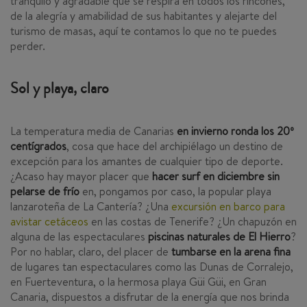
tranquilo y agradable que se respira en todos los rincones,
de la alegría y amabilidad de sus habitantes y alejarte del
turismo de masas, aquí te contamos lo que no te puedes
perder.
Sol y playa, claro
La temperatura media de Canarias
en invierno ronda los 20º
centígrados
, cosa que hace del archipiélago un destino de
excepción para los amantes de cualquier tipo de deporte.
¿Acaso hay mayor placer que
hacer surf en diciembre sin
pelarse de frío
en, pongamos por caso, la popular playa
lanzaroteña de La Cantería? ¿Una
excursión en barco para
avistar cetáceos
en las costas de Tenerife? ¿Un chapuzón en
alguna de las espectaculares
piscinas naturales de El Hierro
?
Por no hablar, claro, del placer de
tumbarse en la arena fina
de lugares tan espectaculares como las Dunas de Corralejo,
en Fuerteventura, o la hermosa playa Güi Güi, en Gran
Canaria, dispuestos a disfrutar de la energía que nos brinda