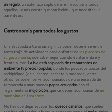
un regalo
, un auténtico soplo de aire fresco para todos
aquellos –y nos consta que son legión– que necesitan un
paréntesis.
Gastronomía para todos los gustos
Una escapada a Canarias significa poder detenerse entre
tanto trajín de actividades para disfrutar de
los placeres de
su gastronomía
, que sabe mejor cuando es al aire libre y
frente al mar.
La isla está salpicada de restaurantes de
ambiente (y precio) popular,
donde los pescados típicos del
archipiélago (vieja, cherne, anchete o medregal, entre
otros) se suelen servir acompañados de una ensalada de
temporada y unas buenas
papas arrugadas
con el
reglamentario
mojo picón
, que se deben acompañar de
un
buen vino de Lanzarote
.
No hay que dejar escapar los
quesos canarios
, que suelen
servirse rebozados y fritos, o entrantes como el
gofio
, típico