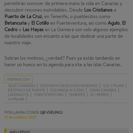
permitirán conocer de primera mano la vida en Canarias y
descubrir rincones inolvidables. Desde
Los Cristianos
a
Puerto de La Cruz
, en Tenerife, o pueblecitos como
Betancuria
y
El Cotillo
en Fuerteventura, así como
Agulo
,
El
Cedro
o
Las Hayas
en La Gomera son solo algunos ejemplos
de localidades con encanto a las que dedicar una parte de
nuestro viaje.
Sobran los motivos, ¿verdad? Pues ya estás tardando en
hacer un hueco en tu agenda para irte a las islas Canarias.
INSPIRACIÓN
ISLAS CANARIAS
DESTINOS CÁLIDOS EN INVIERNO
SOL Y PLAYA
DESTINOS DE PUENTE
ESCAPADA 4-5 DÍAS
GRAN CANARIA
LANZAROTE
FUERTEVENTURA
TENERIFE
EL HIERRO
LA PALMA
POR_LAURA CONDE
(@ VUELING)
21 de octubre, 2021
MÁS LEÍDOS