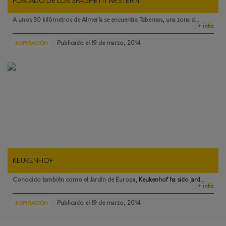
POBLADO DE LOS SPAGHETTI WESTERN
A unos 30 kilómetros de Almería se encuentra
Tabernas
, una zona d…
+ info
Publicado el
19 de marzo, 2014
INSPIRACIÓN
KEUKENHOF
Conocido también como el Jardín de Europa,
Keukenhof
ha sido jard…
+ info
Publicado el
19 de marzo, 2014
INSPIRACIÓN