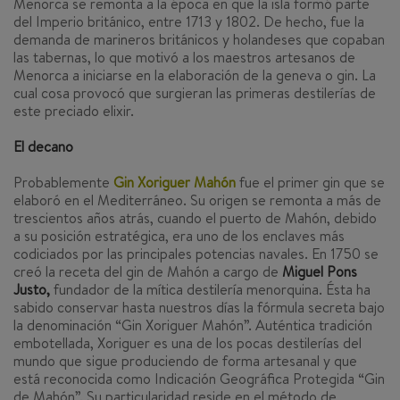
Menorca se remonta a la época en que la isla formó parte
del Imperio británico, entre 1713 y 1802. De hecho, fue la
demanda de marineros británicos y holandeses que copaban
las tabernas, lo que motivó a los maestros artesanos de
Menorca a iniciarse en la elaboración de la
geneva
o
gin
. La
cual cosa provocó que surgieran las primeras destilerías de
este preciado elixir.
El decano
Probablemente
Gin Xoriguer Mahón
fue el primer
gin
que se
elaboró en el Mediterráneo. Su origen se remonta a más de
trescientos años atrás, cuando el puerto de Mahón, debido
a su posición estratégica, era uno de los enclaves más
codiciados por las principales potencias navales. En 1750 se
creó la receta del
gin
de Mahón a cargo de
Miguel Pons
Justo,
fundador de la mítica destilería menorquina. Ésta ha
sabido conservar hasta nuestros días la fórmula secreta bajo
la denominación “Gin Xoriguer Mahón”. Auténtica tradición
embotellada, Xoriguer es una de los pocas destilerías del
mundo que sigue produciendo de forma artesanal y que
está reconocida como Indicación Geográfica Protegida “Gin
de Mahón”. Su particularidad reside en el método de