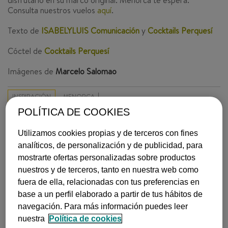
disfrutarlo en su marco original. Menorca te espera.
Consulta nuestros vuelos
aquí
.
Texto de
ISABELYLUIS Comunicación
y
Cocktails Perquesí
Cóctel de
Cocktails Perquesí
Imágenes de
Marcelo Salomao
INSPIRACIÓN
MENORCA
POLÍTICA DE COOKIES
ISABEL Y LUIS COMUNICACIÓN |
16 de abril, 2015
Utilizamos cookies propias y de terceros con fines
analíticos, de personalización y de publicidad, para
MÁS LEÍDOS
mostrarte ofertas personalizadas sobre productos
nuestros y de terceros, tanto en nuestra web como
fuera de ella, relacionadas con tus preferencias en
base a un perfil elaborado a partir de tus hábitos de
navegación. Para más información puedes leer
nuestra
Política de cookies