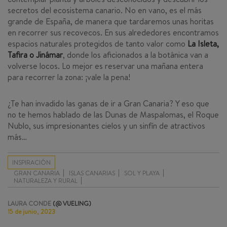
secretos del ecosistema canario. No en vano, es el más
grande de España, de manera que tardaremos unas horitas
en recorrer sus recovecos. En sus alrededores encontramos
espacios naturales protegidos de tanto valor como
La Isleta,
Tafira o Jinámar
, donde los aficionados a la botánica van a
volverse locos. Lo mejor es reservar una mañana entera
para recorrer la zona: ¡vale la pena!
¿Te han invadido las ganas de ir a Gran Canaria? Y eso que
no te hemos hablado de las Dunas de Maspalomas, el Roque
Nublo, sus impresionantes cielos y un sinfín de atractivos
más…
INSPIRACIÓN
GRAN CANARIA
ISLAS CANARIAS
SOL Y PLAYA
NATURALEZA Y RURAL
LAURA CONDE
(@ VUELING)
15 de junio, 2023