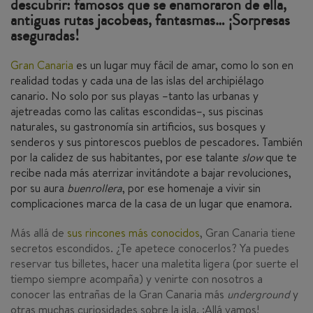
descubrir: famosos que se enamoraron de ella,
antiguas rutas jacobeas, fantasmas… ¡Sorpresas
aseguradas!
Gran Canaria
es un lugar muy fácil de amar, como lo son en
realidad todas y cada una de las islas del archipiélago
canario. No solo por sus playas –tanto las urbanas y
ajetreadas como las calitas escondidas–, sus piscinas
naturales, su gastronomía sin artificios, sus bosques y
senderos y sus pintorescos pueblos de pescadores. También
por la calidez de sus habitantes, por ese talante
slow
que te
recibe nada más aterrizar invitándote a bajar revoluciones,
por su aura
buenrollera
, por ese homenaje a vivir sin
complicaciones marca de la casa de un lugar que enamora.
Más allá de
sus rincones más conocidos
, Gran Canaria tiene
secretos escondidos. ¿Te apetece conocerlos? Ya puedes
reservar tus billetes, hacer una maletita ligera (por suerte el
tiempo siempre acompaña) y venirte con nosotros a
conocer las entrañas de la Gran Canaria más
underground
y
otras muchas curiosidades sobre la isla. ¡Allá vamos!