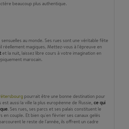
actère beaucoup plus authentique.
s sensuelles au monde. Ses rues sont une véritable fête
eil réellement magiques. Mettez-vous à l'épreuve en
t
et la nuit, laissez libre cours à votre imagination en
typiquement marocain.
Pétersbourg
pourrait être une bonne destination pour
s est aussi la ville la plus européenne de Russie,
ce qui
ique
. Ses rues, ses parcs et ses palais constituent le
s en couple. Et bien qu'en février ses canaux gelés
 parcourent le reste de l'année, ils offrent un cadre