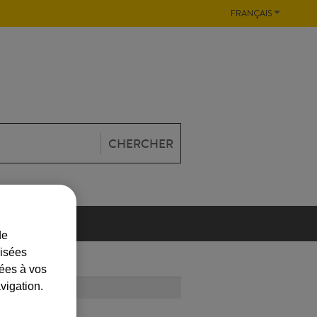
FRANÇAIS
CHERCHER
TION
de
lisées
iées à vos
vigation.
LUS LU