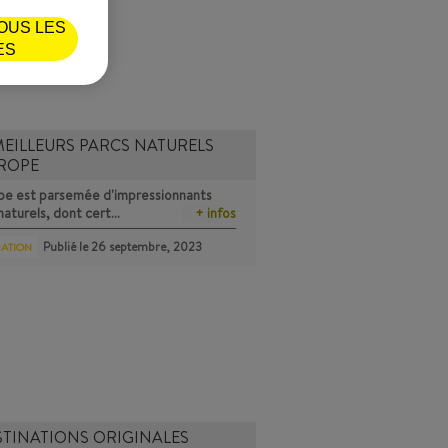
OUS LES
ES
MEILLEURS PARCS NATURELS
UROPE
pe est parsemée d'impressionnants
naturels, dont cert…
+ infos
Publié le
26 septembre, 2023
RATION
STINATIONS ORIGINALES