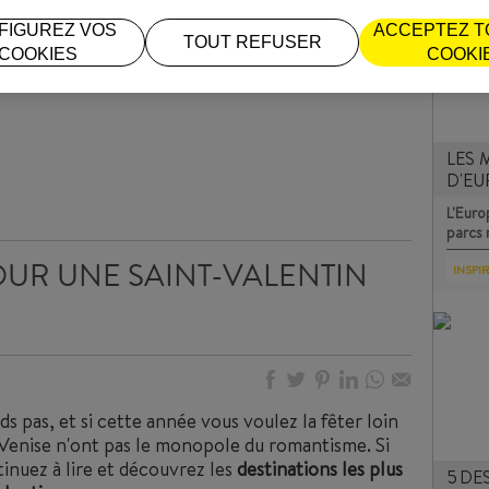
FIGUREZ VOS
ACCEPTEZ T
TOUT REFUSER
COOKIES
COOKI
LES 
D'E
L'Euro
parcs 
OUR UNE SAINT-VALENTIN
INSPI
s pas, et si cette année vous voulez la fêter loin
 Venise n'ont pas le monopole du romantisme. Si
inuez à lire et découvrez les
destinations les plus
5 DE