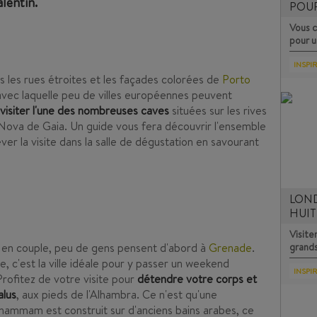
alentin.
POU
Vous c
pour 
INSPI
is les rues étroites et les façades colorées de
Porto
ec laquelle peu de villes européennes peuvent
visiter l'une des nombreuses caves
situées sur les rives
a Nova de Gaia. Un guide vous fera découvrir l'ensemble
ver la visite dans la salle de dégustation en savourant
LOND
HUIT
Visite
de en couple, peu de gens pensent d'abord à
Grenade
.
grand
, c'est la ville idéale pour y passer un weekend
INSPI
rofitez de votre visite pour
détendre votre corps et
alus
, aux pieds de l'Alhambra. Ce n'est qu'une
 hammam est construit sur d'anciens bains arabes, ce