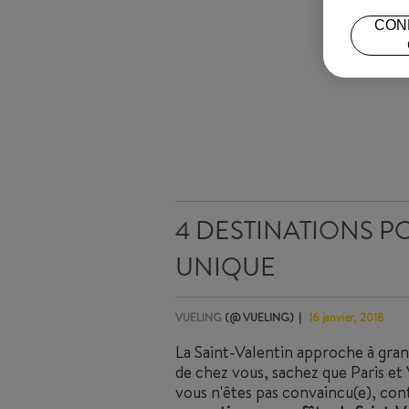
CON
4 DESTINATIONS P
UNIQUE
VUELING
(@ VUELING)
16 janvier, 2018
La Saint-Valentin approche à grand
de chez vous, sachez que Paris et
vous n'êtes pas convaincu(e), cont