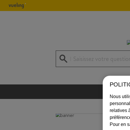
Saisissez votre questio
POLIT
Nous utili
personnal
relatives 
préférence
Pour en s