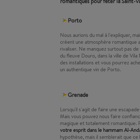
romantiques pour fêter la Saint-V
Porto
Nous aurions du mal à l'expliquer, ma
créent une atmosphère romantique av
rivaliser. Ne manquez surtout pas de
du fleuve Douro, dans la ville de Vil
des installations et vous pourrez ache
un authentique vin de Porto.
Grenade
Lorsqu'il s'agit de faire une escapa
Mais vous pouvez nous faire confiance
magique et totalement romantique. P
votre esprit dans le hammam Al-And
hypothèse, mais il semblerait que ce