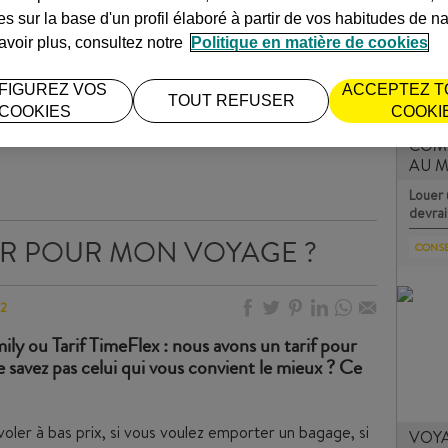
s sur la base d'un profil élaboré à partir de vos habitudes de na
avoir plus, consultez notre
Politique en matière de cookies
FIGUREZ VOS
ACCEPTEZ T
TOUT REFUSER
COOKIES
COOKI
COM
AU M
Louer 
devrai
IR POUR MON VOYAGE ?
CONSE
22
mily ou Tarif TimeFlex : nous avons un tarif pour
savez pas celui qui vous convient le mieux ? Ce
voler à bas prix, si vous voulez emporter un bagage, si
VOYA