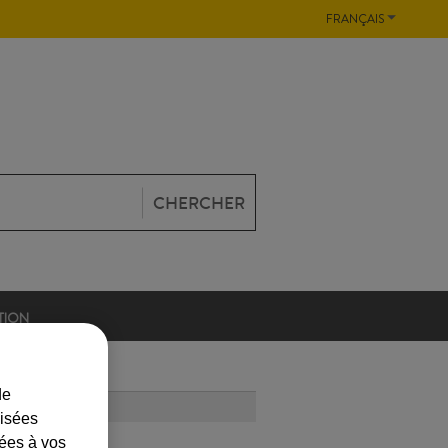
FRANÇAIS
CHERCHER
TION
de
LUS LU
lisées
iées à vos