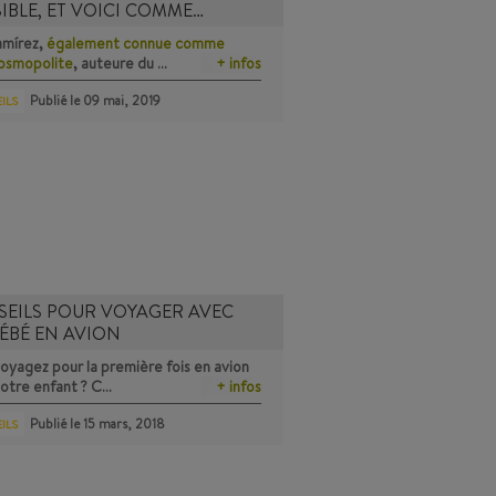
IBLE, ET VOICI COMME…
amírez,
également connue comme
cosmopolite
, auteure du …
+ infos
Publié le
09 mai, 2019
ILS
EILS POUR VOYAGER AVEC
ÉBÉ EN AVION
oyagez pour la première fois en avion
otre enfant ? C…
+ infos
Publié le
15 mars, 2018
ILS