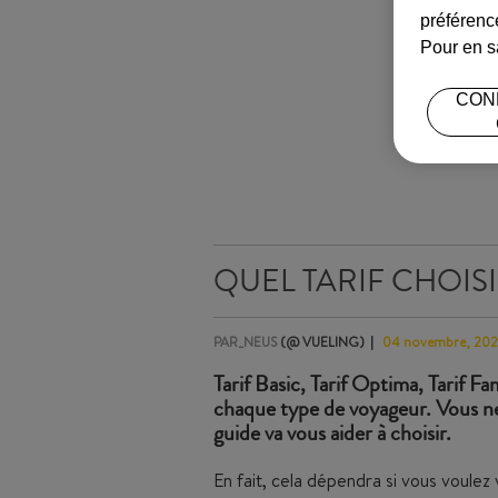
préférence
Pour en s
CON
QUEL TARIF CHOIS
PAR_NEUS
(@ VUELING)
04 novembre, 20
Tarif Basic, Tarif Optima, Tarif Fa
chaque type de voyageur. Vous ne 
guide va vous aider à choisir.
En fait, cela dépendra si vous voulez 