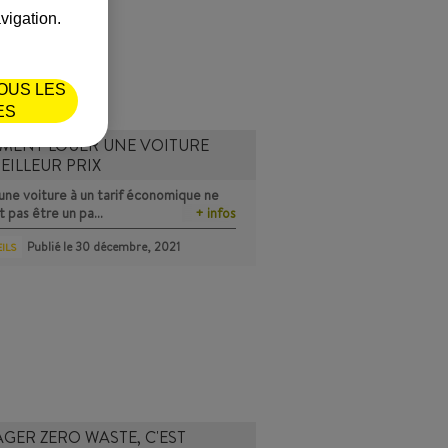
vigation.
OUS LES
ES
MENT LOUER UNE VOITURE
EILLEUR PRIX
une voiture à un tarif économique ne
t pas être un pa…
+ infos
Publié le
30 décembre, 2021
ILS
GER ZERO WASTE, C'EST