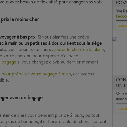
ous avez besoin de flexibilité pour changer vos vols.
POSS
Yve R
l'éco
 prix le moins cher
CONSE
voyager à bas prix
. Si vous planifiez une brève
ac à main ou un petit sac à dos qui tient sous le siège
suite, vous pourrez toujours
ajouter le choix de la place
,
e votre choix ou pour disposer d'espace
n bagage
si vous changez d'avis au dernier moment.
s pour préparer votre bagage à main
, car avec un
CONS
ible.
UN B
Vous v
yager avec un bagage
avec v
CONSE
nter de chez vous pendant plus de 2 jours, ou tout
r plus de bagages, il est préférable de choisir ce tarif