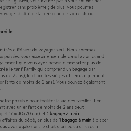
 25 kg. Ainsi, vous n'aurez pas à vous soucier des
registrer sans problème ; de plus, vous pourrez
e voyager à côté de la personne de votre choix.
amille
ûr très différent de voyager seul. Nous sommes
us puissiez vous asseoir ensemble dans l'avion quand
 également que vous ayez besoin d'emporter plus de
réé le tarif Family qui comprend un bagage par
ns de 2 ans), le choix des sièges et l'embarquement
s enfants de moins de 2 ans). Vous pouvez également
e.
otre possible pour faciliter la vie des familles. Par
nt avec un enfant de moins de 2 ans peut
kg et 55x40x20 cm) et
1 bagage à main
 affaires du bébé, en plus de
1 bagage à main
à placer
us avez également le droit d'enregistrer jusqu'à