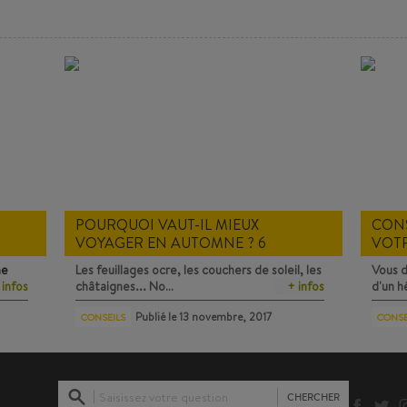
POURQUOI VAUT-IL MIEUX
CONS
VOYAGER EN AUTOMNE ? 6
VOT
BONNES RAISONS POUR FAIRE
SNO
ne
Les feuillages ocre, les couchers de soleil, les
Vous d
UNE ESCAPADE
 infos
châtaignes... No…
+ infos
d'un 
Publié le
13 novembre, 2017
CONSEILS
CONSE
Saisissez votre question
CHERCHER