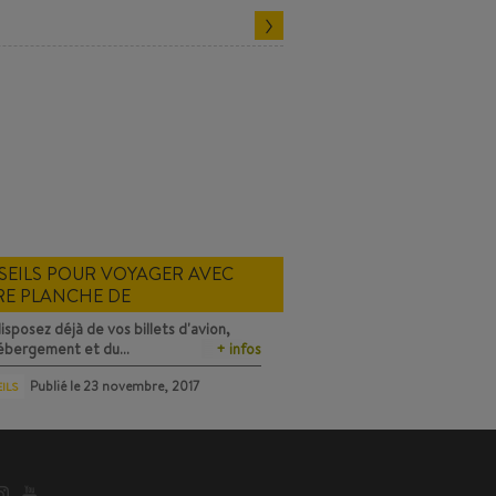
EILS POUR VOYAGER AVEC
RE PLANCHE DE
WBOARD DANS L'AVION
isposez déjà de vos billets d'avion,
hébergement et du…
+ infos
Publié le
23 novembre, 2017
ILS