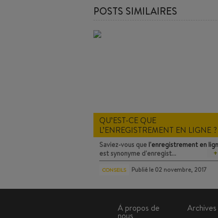
POSTS SIMILAIRES
QU’EST-CE QUE
L’ENREGISTREMENT EN LIGNE ?
TOUT CE QUE VOUS DEVEZ
Saviez-vous que
l'enregistrement en lig
SAVOIR
est synonyme d'enregist…
+
Publié le
02 novembre, 2017
CONSEILS
À propos de
Archives
nous