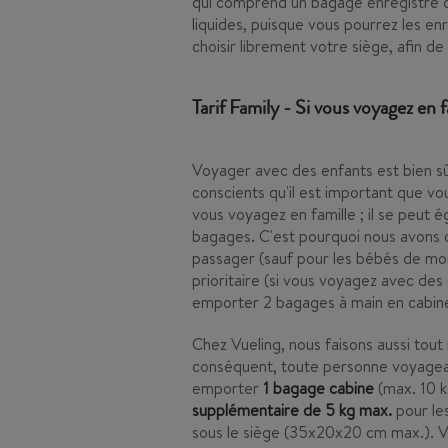
qui comprend un bagage enregistré de
liquides, puisque vous pourrez les en
choisir librement votre siège, afin d
Tarif Family - Si vous voyagez en f
Voyager avec des enfants est bien s
conscients qu'il est important que vo
vous voyagez en famille ; il se peut
bagages. C'est pourquoi nous avons c
passager (sauf pour les bébés de moi
prioritaire (si vous voyagez avec de
emporter 2 bagages à main en cabin
Chez Vueling, nous faisons aussi tout n
conséquent, toute personne voyagea
emporter
1 bagage cabine
(max. 10 
supplémentaire de 5 kg max.
pour les
sous le siège (35x20x20 cm max.). Vo