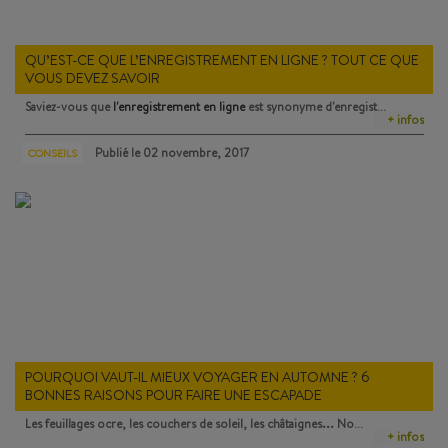
QU’EST-CE QUE L’ENREGISTREMENT EN LIGNE ? TOUT CE QUE
VOUS DEVEZ SAVOIR
Saviez-vous que
l'enregistrement en ligne
est synonyme d'enregist…
+ infos
Publié le
02 novembre, 2017
CONSEILS
POURQUOI VAUT-IL MIEUX VOYAGER EN AUTOMNE ? 6
BONNES RAISONS POUR FAIRE UNE ESCAPADE
Les feuillages ocre, les couchers de soleil, les châtaignes... No…
+ infos