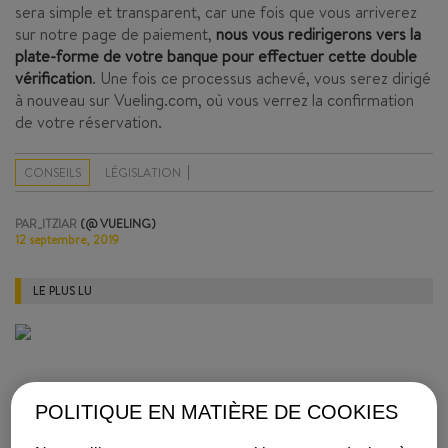
sera simple et transparent, car une fois que vous arriverez
sur notre page de paiement,
nous vous redirigerons vers la
plate-forme de votre banque pour effectuer cette double
vérification
. Une fois ce processus achevé, vous serez dirigé
à nouveau sur Vueling.com, où vous verrez la confirmation
de votre réservation.
CONSEILS
LÉGISLATION
PAR_ITZIAR
(@ VUELING)
12 septembre, 2019
LE PLUS LU
POLITIQUE EN MATIÈRE DE COOKIES