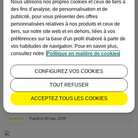
Nous utilisons nos propres cookies et ceux de tiers à
COMMENT LOUER UNE VOITURE AU MEILLEUR PRIX
des fins d'analyse, de personnalisation et de
publicité, pour vous présenter des offres
Louer une voiture à un tarif économique ne devrait pas être un pa…
personnalisées relatives à nos produits et ceux de
+ infos
tiers, sur notre site web et en dehors, liées à vos
Publié le
30 décembre, 2021
CONSEILS
préférences sur la base d'un profil élaboré à partir de
vos habitudes de navigation. Pour en savoir plus,
consultez notre
Politique en matière de cookies
CONFIGUREZ VOS COOKIES
TOUT REFUSER
VOYAGER ZERO WASTE, C'EST POSSIBLE, ET VOICI COMME…
ACCEPTEZ TOUS LES COOKIES
Yve Ramírez,
également connue comme l'écocosmopolite
, auteure du …
+ infos
Publié le
09 mai, 2019
CONSEILS