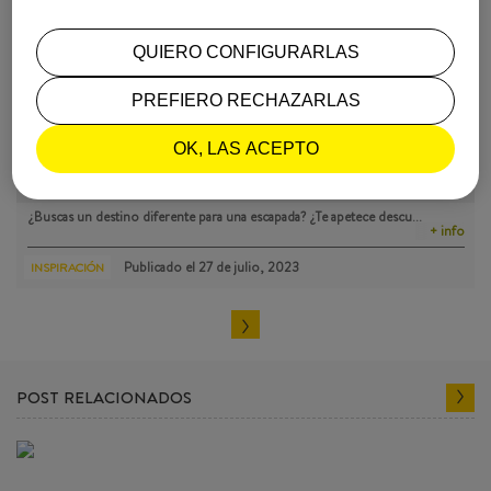
QUIERO CONFIGURARLAS
PREFIERO RECHAZARLAS
OK, LAS ACEPTO
5 DESTINOS ORIGINALES PARA UN FIN DE SEMANA (MÁS A…
¿Buscas un destino diferente para una escapada? ¿Te apetece descu…
+ info
Publicado el
27 de julio, 2023
INSPIRACIÓN
POST RELACIONADOS