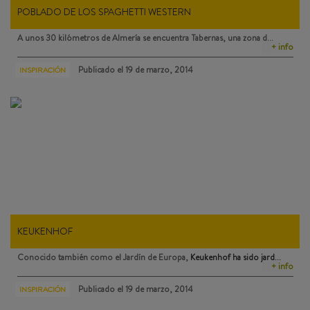
POBLADO DE LOS SPAGHETTI WESTERN
A unos 30 kilómetros de Almería se encuentra
Tabernas
, una zona d…
+ info
Publicado el
19 de marzo, 2014
INSPIRACIÓN
KEUKENHOF
Conocido también como el Jardín de Europa,
Keukenhof
ha sido jard…
+ info
Publicado el
19 de marzo, 2014
INSPIRACIÓN