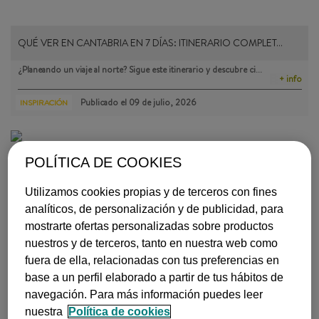
QUÉ VER EN CANTABRIA EN 7 DÍAS: ITINERARIO COMPLET…
¿Planeando un viaje al norte? Sigue este itinerario y descubre ci…
+ info
Publicado el
09 de julio, 2026
INSPIRACIÓN
POLÍTICA DE COOKIES
Utilizamos cookies propias y de terceros con fines
analíticos, de personalización y de publicidad, para
mostrarte ofertas personalizadas sobre productos
LOS MEJORES PARQUES NATURALES DE EUROPA
nuestros y de terceros, tanto en nuestra web como
fuera de ella, relacionadas con tus preferencias en
De Reino Unido a Finlandia pasando por Islandia, Croacia, Italia …
+ info
base a un perfil elaborado a partir de tus hábitos de
navegación. Para más información puedes leer
Publicado el
26 de septiembre, 2023
INSPIRACIÓN
nuestra
Política de cookies