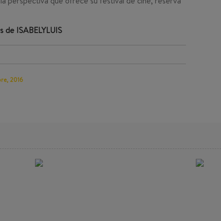
 perspectiva que ofrece su festival de cine, reserva
es de ISABELYLUIS
bre, 2016