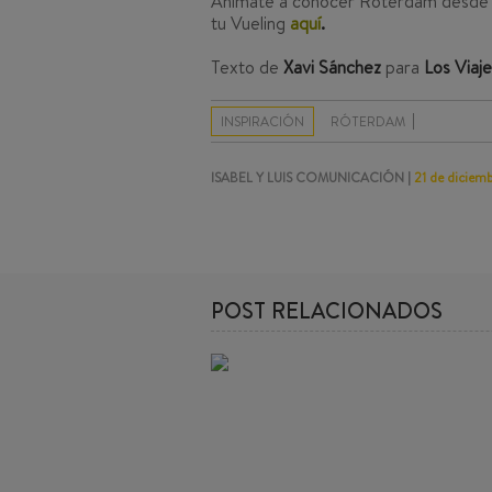
Anímate a conocer Róterdam desde la
tu Vueling
aquí
.
Texto de
Xavi Sánchez
para
Los Viaj
INSPIRACIÓN
RÓTERDAM
ISABEL Y LUIS COMUNICACIÓN |
21 de diciem
POST RELACIONADOS