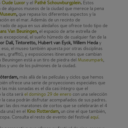
o
Oude Luxor
y el
Pathé Schouwburgplein
.
Estos
 de algunos museos de la ciudad que merece la pena
 Museum
,
que repasa los diferentes aspectos y la
gación en el mar. Además de un recinto de
errado de agua en sus aledaños que ofrece todo tipo de
ans Van Beuningen
,
el espacio de arte estrella de
s excepcional, el sueño húmedo de cualquier fan de la
or Dalí, Tintoretto, Hubert van Eyck, Willem Heda
y
o eso, el museo también apuesta por otras disciplinas
iones, graffiti), y exposiciones itinerantes que cambian
n Beuningen está a un tiro de piedra del
Museumpark
,
tos y uno de los pulmones de la ciudad.
 Róterdam,
más allá de las películas y ciclos que hemos
ién ofrece una serie de proyecciones especiales que
 las más sonadas es el día casi íntegro que el
 la cita será
el domingo 29 de enero
con una selección
e la casa podrán disfrutar acompañados de sus padres.
r: las dos maratones de cortos que se celebrarán el 4
ada una) en el
Kino Rotterdam
,
un cine el que también,
copa. Consulta el resto de evento del festival
aquí
.