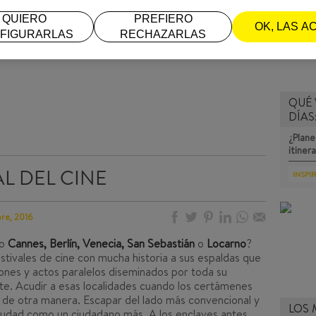
QUIERO
PREFIERO
OK, LAS A
FIGURARLAS
RECHAZARLAS
QUÉ 
DÍAS
¿Plane
itiner
L DEL CINE
INSPI
bre, 2016
mo
Cannes, Berlín, Venecia, San Sebastián
o
Locarno
?
estivales de cine con mucha historia a sus espaldas que
ones y actos paralelos diseminados por toda su
te. Acudir a esas localidades cuando los certámenes
 de otra manera. Escapar del lado más convencional y
LOS 
a ciudad como un ciudadano más. A los enclaves antes