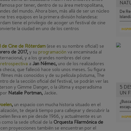
NAT
famosa por tener, dentro de su área metropolitana,
ndes del mundo. Ahora bien, más allá de ser un núcleo
De Rei
tiene tres equipos en la primera división holandesa:
Islandi
rdam tiene el privilegio de acoger un festival de cine
nvierte la ciudad en uno de los centros
INSPI
al de Cine de Róterdam
(ese es su nombre oficial) se
brero de 2017,
y su
programación
va encaminada al
ternacional, y a los grandes nombres del cine
a
retrospectiva
a
Jan Němec,
uno de los realizadores
 checa, que falleció hace solo unos meses. Su figura
 filmes más conocidos y de su película póstuma,
The
ntro de la sección oficial del festival, se podrán ver las
terson
y
Gimme Danger
, o la última y esperadísima
5 DE
 por
Natalie Portman,
Jackie
.
UN F
¿Busca
oelen
,
un espacio con mucha historia situado en el
escap
ización, te dejará tiempo para callejear y descubrir la
Doelen lleva en pie desde 1966, y actualmente es un
INSPI
como la sede oficial de la
Orquesta Filarmónica de
recen proyecciones también se encuentran por el