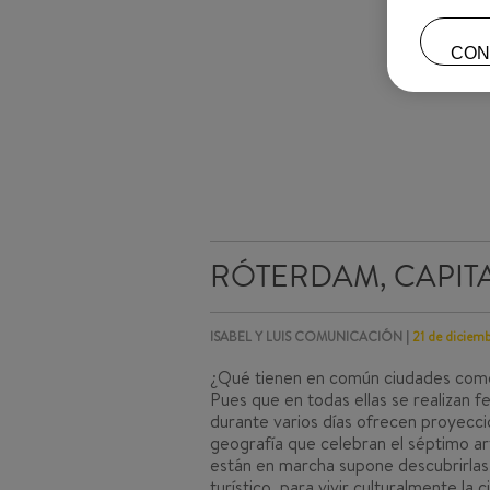
CON
RÓTERDAM, CAPITA
ISABEL Y LUIS COMUNICACIÓN |
21 de diciem
¿Qué tienen en común ciudades co
Pues que en todas ellas se realizan f
durante varios días ofrecen proyecci
geografía que celebran el séptimo ar
están en marcha supone descubrirlas
turístico, para vivir culturalmente l