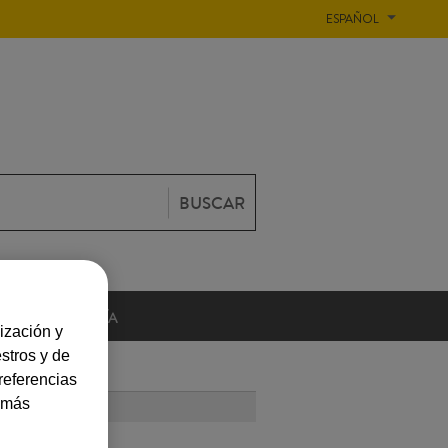
ESPAÑOL
BUSCAR
GASTRONOMÍA
ización y
stros y de
referencias
a más
 LEÍDOS