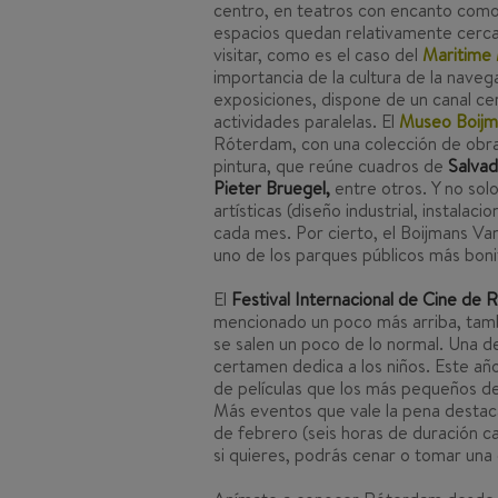
centro, en teatros con encanto com
espacios quedan relativamente cerca
visitar, como es el caso del
Maritime
importancia de la cultura de la nave
exposiciones, dispone de un canal c
actividades paralelas. El
Museo Boijm
Róterdam, con una colección de obra
pintura, que reúne cuadros de
Salvad
Pieter Bruegel,
entre otros. Y no sol
artísticas (diseño industrial, instalac
cada mes. Por cierto, el Boijmans Va
uno de los parques públicos más boni
El
Festival Internacional de Cine de
mencionado un poco más arriba, tamb
se salen un poco de lo normal. Una de
certamen dedica a los niños. Este año
de películas que los más pequeños d
Más eventos que vale la pena destaca
de febrero (seis horas de duración c
si quieres, podrás cenar o tomar una 