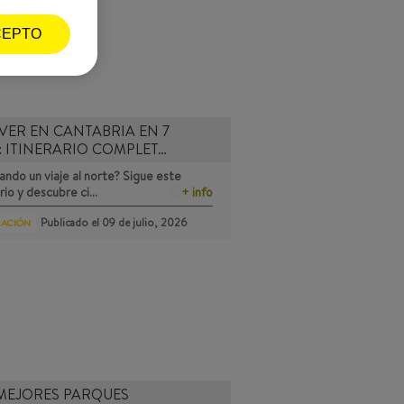
CEPTO
VER EN CANTABRIA EN 7
: ITINERARIO COMPLET…
ando un viaje al norte? Sigue este
ario y descubre ci…
+ info
Publicado el
09 de julio, 2026
RACIÓN
MEJORES PARQUES