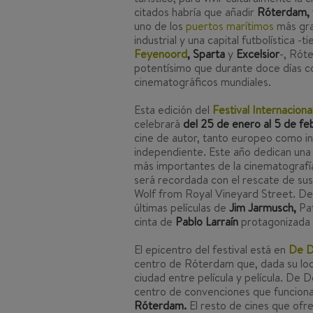
citados habría que añadir
Róterdam,
uno de los
puertos marítimos
más gra
industrial y una capital futbolística -
Feyenoord
, Sparta
y
Excelsior
-, Róte
potentísimo que durante doce días co
cinematográficos mundiales.
Esta edición del
Festival Internacion
celebrará
del 25 de enero al 5 de fe
cine de autor, tanto europeo como in
independiente. Este año dedican un
más importantes de la cinematografía
será recordada con el rescate de sus
Wolf from Royal Vineyard Street
. De
últimas películas de
Jim Jarmusch,
Pa
cinta de
Pablo Larraín
protagonizada
El epicentro del festival está en
De D
centro de Róterdam que, dada su local
ciudad entre película y película. De 
centro de convenciones que funciona 
Róterdam.
El resto de cines que of