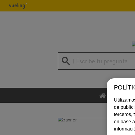
Escribe tu pregunta
POLÍTI
INICIO
Utilizamos
de public
terceros,
en base a
informaci