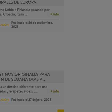
URALES DE EUROPA
no Unido a Finlandia pasando por
a, Croacia, Italia …
+ info
Publicado el
26 de septiembre,
RACIÓN
2023
STINOS ORIGINALES PARA
IN DE SEMANA (MÁS A…
s un destino diferente para una
ada? ¿Te apetece descu…
+ info
Publicado el
27 de julio, 2023
RACIÓN