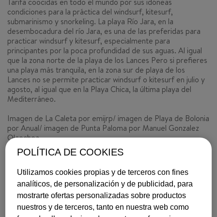
Tarifa coocidas en todo el mundo por sus idóneas
condiciones para la práctica del windsurf, kitesurf,
submarinismo y snorkeling. La playa Río Jara, en la
desembocadura del río Jara, es una de las preferidas para
practicar windsurf y kitesurf, especialmente para
principantes por la poca profundidad de sus aguas. Al igual
que la zona norte de la playa de los Lances Pero si prefieres
una playa más tranquila, en la zona sur de playa de los
Lances no se permite practicar windsurf o kitesurf en julio y
agosto, al igual que en la Playa Chica, la última playa del
Mediterráneo.
Imagen de La Caleta por emijrp/ imagen de Playa de Bolonia
por Anual/ imagen de Punta Paloma por Manuel Gonzalez
Olaechea
POLÍTICA DE COOKIES
Dan ganas de ir verdad? Anímate!
Consulta nuestros precios
aquí!
Utilizamos cookies propias y de terceros con fines
analíticos, de personalización y de publicidad, para
INSPIRACIÓN
JEREZ DE LA FRONTERA
mostrarte ofertas personalizadas sobre productos
nuestros y de terceros, tanto en nuestra web como
18 de junio, 2014