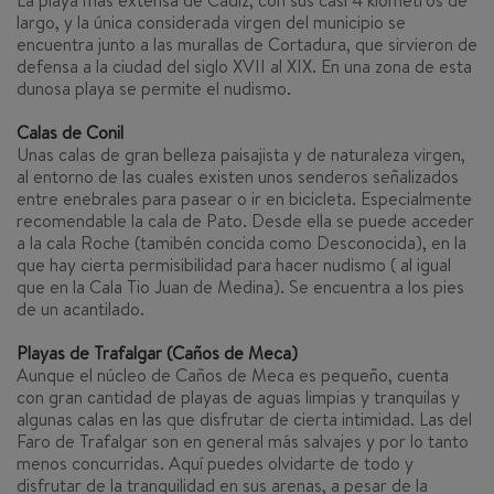
La playa más extensa de Cádiz, con sus casi 4 kiómetros de
largo, y la única considerada virgen del municipio se
encuentra junto a las murallas de Cortadura, que sirvieron de
defensa a la ciudad del siglo XVII al XIX. En una zona de esta
dunosa playa se permite el nudismo.
Calas de Conil
Unas calas de gran belleza paisajista y de naturaleza virgen,
al entorno de las cuales existen unos senderos señalizados
entre enebrales para pasear o ir en bicicleta. Especialmente
recomendable la cala de Pato. Desde ella se puede acceder
a la cala Roche (tamibén concida como Desconocida), en la
que hay cierta permisibilidad para hacer nudismo ( al igual
que en la Cala Tio Juan de Medina). Se encuentra a los pies
de un acantilado.
Playas de Trafalgar (Caños de Meca)
Aunque el núcleo de Caños de Meca es pequeño, cuenta
con gran cantidad de playas de aguas limpias y tranquilas y
algunas calas en las que disfrutar de cierta intimidad. Las del
Faro de Trafalgar son en general más salvajes y por lo tanto
menos concurridas. Aquí puedes olvidarte de todo y
disfrutar de la tranquilidad en sus arenas, a pesar de la