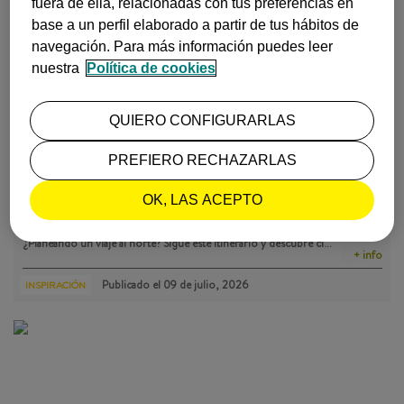
fuera de ella, relacionadas con tus preferencias en
base a un perfil elaborado a partir de tus hábitos de
MÁS LEÍDOS
navegación. Para más información puedes leer
nuestra
Política de cookies
QUIERO CONFIGURARLAS
PREFIERO RECHAZARLAS
OK, LAS ACEPTO
QUÉ VER EN CANTABRIA EN 7 DÍAS: ITINERARIO COMPLET…
¿Planeando un viaje al norte? Sigue este itinerario y descubre ci…
+ info
Publicado el
09 de julio, 2026
INSPIRACIÓN