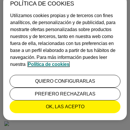
POLÍTICA DE COOKIES
Utilizamos cookies propias y de terceros con fines
analíticos, de personalización y de publicidad, para
mostrarte ofertas personalizadas sobre productos
nuestros y de terceros, tanto en nuestra web como
fuera de ella, relacionadas con tus preferencias en
base a un perfil elaborado a partir de tus hábitos de
5 DESTINOS ORIGINALES PARA UN FIN DE SEMANA (MÁS A…
navegación. Para más información puedes leer
¿Buscas un destino diferente para una escapada? ¿Te apetece descu…
nuestra
Política de cookies
+ info
Publicado el
27 de julio, 2023
INSPIRACIÓN
QUIERO CONFIGURARLAS
PREFIERO RECHAZARLAS
OK, LAS ACEPTO
POST RELACIONADOS