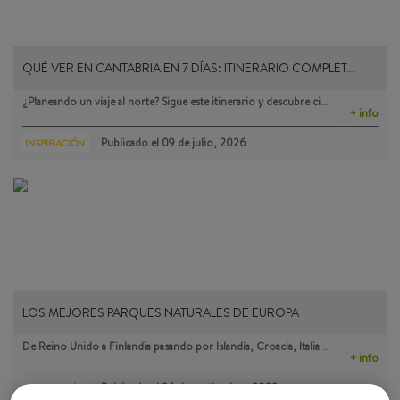
QUÉ VER EN CANTABRIA EN 7 DÍAS: ITINERARIO COMPLET…
¿Planeando un viaje al norte? Sigue este itinerario y descubre ci…
+ info
Publicado el
09 de julio, 2026
INSPIRACIÓN
LOS MEJORES PARQUES NATURALES DE EUROPA
De Reino Unido a Finlandia pasando por Islandia, Croacia, Italia …
+ info
Publicado el
26 de septiembre, 2023
INSPIRACIÓN