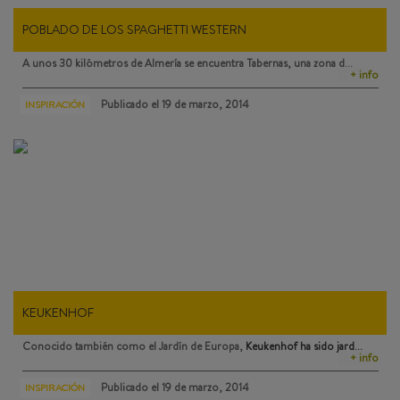
POBLADO DE LOS SPAGHETTI WESTERN
A unos 30 kilómetros de Almería se encuentra
Tabernas
, una zona d…
+ info
Publicado el
19 de marzo, 2014
INSPIRACIÓN
KEUKENHOF
Conocido también como el Jardín de Europa,
Keukenhof
ha sido jard…
+ info
Publicado el
19 de marzo, 2014
INSPIRACIÓN