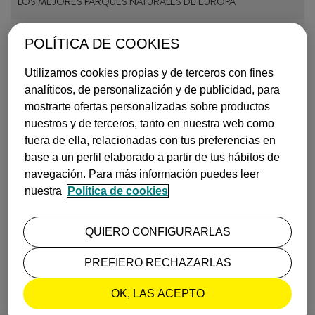
LOS MEJORES PARQUES NATURALES DE EUROPA
De Reino Unido a Finlandia pasando por Islandia, Croacia, Italia …
+ info
POLÍTICA DE COOKIES
Publicado el
26 de septiembre, 2023
INSPIRACIÓN
Utilizamos cookies propias y de terceros con fines
analíticos, de personalización y de publicidad, para
mostrarte ofertas personalizadas sobre productos
nuestros y de terceros, tanto en nuestra web como
fuera de ella, relacionadas con tus preferencias en
base a un perfil elaborado a partir de tus hábitos de
navegación. Para más información puedes leer
nuestra
Política de cookies
5 DESTINOS ORIGINALES PARA UN FIN DE SEMANA (MÁS A…
¿Buscas un destino diferente para una escapada? ¿Te apetece descu…
+ info
QUIERO CONFIGURARLAS
Publicado el
27 de julio, 2023
INSPIRACIÓN
PREFIERO RECHAZARLAS
OK, LAS ACEPTO