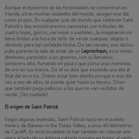
Aunque el epicentro de las festividades se concentran en
Irlanda, otras muchas ciudades del mundo acogen ese día
como propio. En cualquier pub de mundo que celebren Saint
Patrick's day encontraremos camisetas con tréboles de
cuatro hojas, gorros, cervezas o pasteles...la imaginación no
tiene límites a la hora de teñir de verde cualquier objeto o
alimento para tan señalada fecha. De tan verdes, ese día los
pubs parecen la sala de estar de un
Leprechaun,
esos seres
diminutos parecidos a los gnomos, con su llamativo
sombrero alto, fumando en pipa y que porta unas monedas
de oro en sus manos. De él se dice que esconde una olla al
final del arco iris. Debes estar bien atento porque si ese día
ves a uno de ellos, te puede guiar hasta su tesoro. Dicen
que también pega pellizcos a los que no van vestidos de
verde. ¡Ten cuidado!
El origen de Saint Patrick
Según algunas leyendas, Saint Patrick nació en el pueblo
minero de Banwen in the Dulais Valley, a unos 40 kilómetros
de Cardiff. En esta localidad no han tardado en colocar una
placa al lado de su antigua calzada romana en honor al santo,