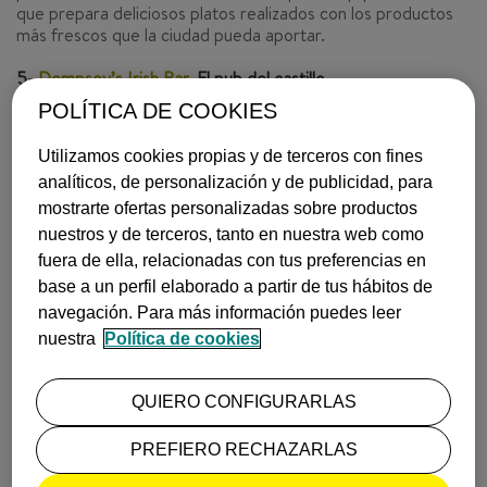
que prepara deliciosos platos realizados con los productos
más frescos que la ciudad pueda aportar.
5-
Dempsey’s Irish Bar
. El pub del castillo
15, Castle street
POLÍTICA DE COOKIES
Si estás en Cardiff visitando su famoso castillo, uno de los
Utilizamos cookies propias y de terceros con fines
iconos de la ciudad, no puedes pasar por alto este agradable
analíticos, de personalización y de publicidad, para
pub irlandés situado justo enfrente de su entrada principal.
Promete música en directo y noches llenas de diversión; el
mostrarte ofertas personalizadas sobre productos
lugar perfecto para tomarse unas típicas Guinness o
Harp
nuestros y de terceros, tanto en nuestra web como
Lager
y empaparse de toda la esencia gaélica.
fuera de ella, relacionadas con tus preferencias en
base a un perfil elaborado a partir de tus hábitos de
¡Anímate!
¡Consulta nuestros precios aquí!
navegación. Para más información puedes leer
Texto de
Scanner FM
nuestra
Política de cookies
Imagen de
Bkkbrad
QUIERO CONFIGURARLAS
INSPIRACIÓN
CARDIFF
PREFIERO RECHAZARLAS