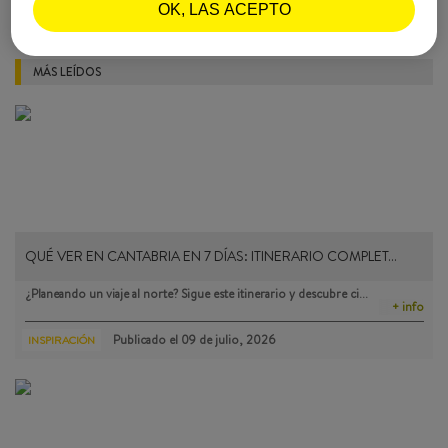
SCANNERFM |
OK, LAS ACEPTO
03 de marzo, 2015
MÁS LEÍDOS
QUÉ VER EN CANTABRIA EN 7 DÍAS: ITINERARIO COMPLET…
¿Planeando un viaje al norte? Sigue este itinerario y descubre ci…
+ info
Publicado el
09 de julio, 2026
INSPIRACIÓN