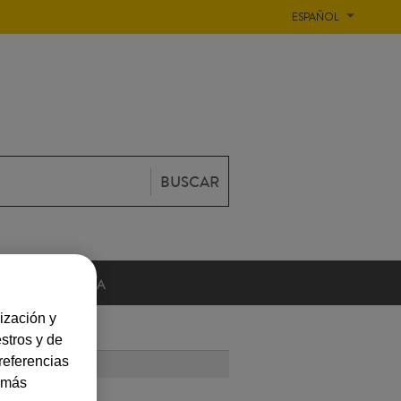
ESPAÑOL
BUSCAR
GASTRONOMÍA
ización y
stros y de
referencias
 LEÍDOS
a más