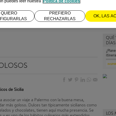
ón puedes leer nuestra
Política de cookies
QUIERO
PREFIERO
OK, LAS A
FIGURARLAS
RECHAZARLAS
QUÉ 
DÍAS
¿Plane
itiner
GOLOSOS
INSPI
cos de Sicilia
 asociar un viaje a Palermo con la buena mesa,
dar más goloso. Dulces tan típicamente sicilianos como
 helados y chocolates, tienen aquí mucha presencia. Se
LOS 
 y es uno de los hábitos culinarios más extendidos