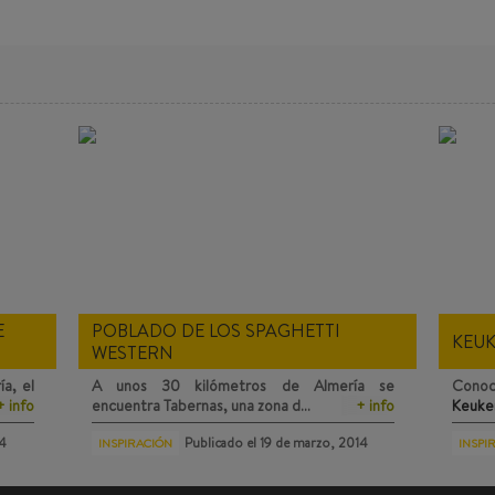
E
POBLADO DE LOS SPAGHETTI
KEU
WESTERN
a, el
A unos 30 kilómetros de Almería se
Conoc
+ info
encuentra
Tabernas
, una zona d…
+ info
Keuke
14
Publicado el
19 de marzo, 2014
INSPIRACIÓN
INSPI