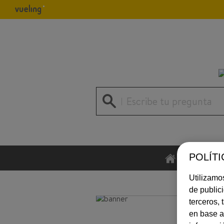
Escribe tu pregunta
POLÍTI
INICIO
Utilizamos
de public
terceros,
en base a