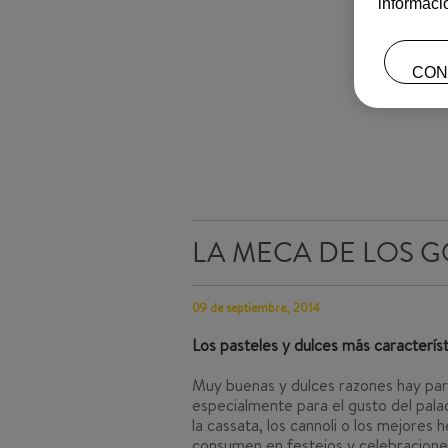
informaci
CON
LA MECA DE LOS 
09 de septiembre, 2014
Los pasteles y dulces más característi
Muy buenas y dulces razones hay para
especialmente para el gusto del pala
la cassata, los cannoli o los mejores
consumen en festejos y celebraciones