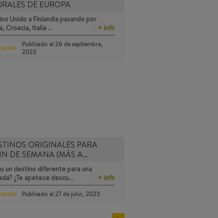
URALES DE EUROPA
no Unido a Finlandia pasando por
a, Croacia, Italia …
+ info
Publicado el
26 de septiembre,
RACIÓN
2023
STINOS ORIGINALES PARA
IN DE SEMANA (MÁS A…
s un destino diferente para una
ada? ¿Te apetece descu…
+ info
Publicado el
27 de julio, 2023
RACIÓN