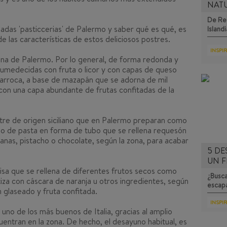
NAT
De Rei
adas 'pasticcerias' de Palermo y saber qué es qué, es
Islandi
 las características de estos deliciosos postres.
INSPI
zona de Palermo. Por lo general, de forma redonda y
umedecidas con fruta o licor y con capas de queso
 barroca, a base de mazapán que se adorna de mil
on una capa abundante de frutas confitadas de la
stre de origen siciliano que en Palermo preparan como
illo de pasta en forma de tubo que se rellena requesón
anas, pistacho o chocolate, según la zona, para acabar
5 DE
UN F
isa que se rellena de diferentes frutos secos como
¿Busca
iza con cáscara de naranja u otros ingredientes, según
escap
 glaseado y fruta confitada.
INSPI
no de los más buenos de Italia, gracias al amplio
uentran en la zona. De hecho, el desayuno habitual, es