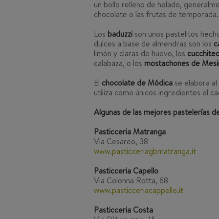
un bollo relleno de helado, generalm
chocolate o las frutas de temporada.
Los
baduzzi
son unos pastelitos hech
dulces a base de almendras son los
c
limón y claras de huevo, los
cucchited
calabaza, o los
mostachones de Mesi
El
chocolate de Módica
se elabora al 
utiliza como únicos ingredientes el c
Algunas de las mejores pastelerías 
Pasticceria Matranga
Via Cesareo, 38
www.pasticceriagbmatranga.it
Pasticceria Capello
Via Colonna Rotta, 68
www.pasticceriacappello.it
Pasticceria Costa