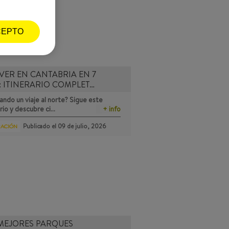
CEPTO
VER EN CANTABRIA EN 7
: ITINERARIO COMPLET…
ando un viaje al norte? Sigue este
ario y descubre ci…
+ info
Publicado el
09 de julio, 2026
RACIÓN
MEJORES PARQUES