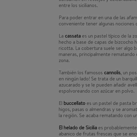
entre los sicilianos.
Para poder entrar en una de las afam
conveniente tener algunas nociones de
La
cassata
es un pastel típico de la 
hecho a base de capas de bizcocho h
ricotta. La cobertura suele ser algo
maneras, principalmente rematando c
zona.
También los famosos
cannolis
, un po
en ningún lado! Se trata de un barqu
azucarado y se le pueden añadir avell
espolvoreando con azúcar en polvo.
El
buccellato
es un pastel de pasta br
higos, pasas o almendras y se aromat
la región. Se acaba rematando con un
El helado de Sicilia
es probablemente u
abanico de frutas frescas que se enc