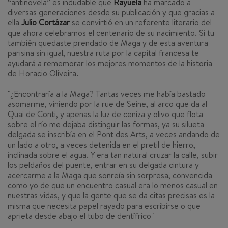
“antinovela” es indudable que
Rayuela
ha marcado a
diversas generaciones desde su publicación y que gracias a
ella
Julio Cortázar
se convirtió en un referente literario del
que ahora celebramos el centenario de su nacimiento. Si tu
también quedaste prendado de Maga y de esta aventura
parisina sin igual, nuestra ruta por la capital francesa te
ayudará a rememorar los mejores momentos de la historia
de Horacio Oliveira.
"
¿Encontraría a la Maga? Tantas veces me había bastado
asomarme, viniendo por la rue de Seine, al arco que da al
Quai de Conti, y apenas la luz de ceniza y olivo que flota
sobre el río me dejaba distinguir las formas, ya su silueta
delgada se inscribía en el Pont des Arts, a veces andando de
un lado a otro, a veces detenida en el pretil de hierro,
inclinada sobre el agua. Y era tan natural cruzar la calle, subir
los peldaños del puente, entrar en su delgada cintura y
acercarme a la Maga que sonreía sin sorpresa, convencida
como yo de que un encuentro casual era lo menos casual en
nuestras vidas, y que la gente que se da citas precisas es la
misma que necesita papel rayado para escribirse o que
aprieta desde abajo el tubo de dentífrico
"