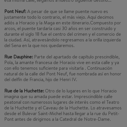
esa misma calle, llegamos a nuestro siguiente destino...
Pont Neuf:
A pesar de que se llame puente nuevo es
justamente todo lo contrario, el más viejo. Aquí decimos
adiós a Horacio y la Maga en este itinerario.Compuesto por
arcos, el puente tardaría casi 30 años en ser construido y
durante el siglo 18 fue el centro del crimen y el comercio de
la ciudad. Así, atravesándolo regresamos a la orilla izquierda
del Sena en la que nos quedaremos.
Rue Dauphine:
Parte del apartado de capítulo prescindible,
Pola, la amante francesa de Horacio vive en esta calle y ya
con ello tenemos suficiente para visitarla . Continuación
natural de la calle del Pont Neuf, fue nombrada así en honor
del delfín de Francia, hijo de Henri IV.
Rue de la Huchette:
Otro de lo lugares en lo que Horacio
imagina que su amada puede estar. Imprescindible calle
peatonal con numerosos lugares de interés como el Teatro
de la Huchette y el Caveau de la Huchette. Lo atravesamos
desde el Bulevar Saint-Michel hasta llegar a la rue du Petit-
Pont antes de dirigirnos a la Catedral de Notre-Dame.