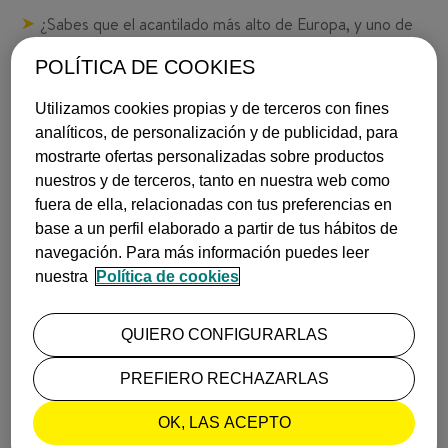
¿Sabes que el acantilado más alto de Europa, y uno de
los más altos del mundo, está en Gran Canaria? El
Risco
de Faneque
, que podrás observar cómodamente desde
POLÍTICA DE COOKIES
el
Puerto de las Nieves
.
Utilizamos cookies propias y de terceros con fines
Si eres urbanita, en Gran Canaria no te aburrirás
analíticos, de personalización y de publicidad, para
tampoco. En Las Palmas de Gran Canaria tienes
mostrarte ofertas personalizadas sobre productos
muchísimos museos
para visitar y te sorprenderá la
nuestros y de terceros, tanto en nuestra web como
arquitectura
de la ciudad, que va desde el gótico hasta el
fuera de ella, relacionadas con tus preferencias en
modernismo.
base a un perfil elaborado a partir de tus hábitos de
navegación. Para más información puedes leer
Si quieres ver el resto de las charlas #TravelTime,
pásate
nuestra
Política de cookies
por nuestro canal
. ¡Hasta pronto!
INSPIRACIÓN
ISLAS CANARIAS
GRAN CANARIA
QUIERO CONFIGURARLAS
PREFIERO RECHAZARLAS
POR_ NEREA
(@ VUELING)
28 de julio, 2020
OK, LAS ACEPTO