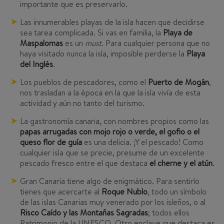
importante que es preservarlo.
Las innumerables playas de la isla hacen que decidirse
sea tarea complicada. Si vas en familia, la
Playa de
Maspalomas
es un
must
. Para cualquier persona que no
haya visitado nunca la isla, imposible perderse la
Playa
del Inglés
.
Los pueblos de pescadores, como el
Puerto de Mogán
,
nos trasladan a la época en la que la isla vivía de esta
actividad y aún no tanto del turismo.
La gastronomía canaria, con nombres propios como las
papas arrugadas con mojo rojo o verde, el gofio o el
queso flor de guía
es una delicia. ¡Y el pescado! Como
cualquier isla que se precie, presume de un excelente
pescado fresco entre el que destaca
el cherne y el atún
.
Gran Canaria tiene algo de enigmático. Para sentirlo
tienes que acercarte al
Roque Nublo
, todo un símbolo
de las islas Canarias muy venerado por los isleños, o al
Risco Caído y las Montañas Sagradas
; todos ellos
Patrimonio de la UNESCO. Otro enclave que destaca es