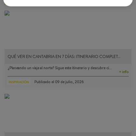
MÁS LEÍDOS
QUÉ VER EN CANTABRIA EN 7 DÍAS: ITINERARIO COMPLET…
¿Planeando un viaje al norte? Sigue este itinerario y descubre ci…
+ info
Publicado el
09 de julio, 2026
INSPIRACIÓN