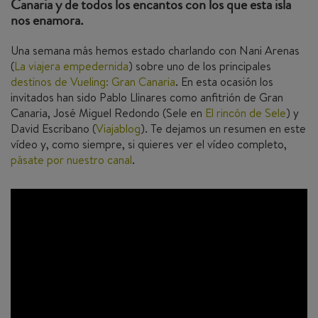
Canaria y de todos los encantos con los que esta isla
nos enamora.
Una semana más hemos estado charlando con Nani Arenas
(
La viajera empedernida
) sobre uno de los principales
destinos de Vueling: Gran Canaria
. En esta ocasión los
invitados han sido Pablo Llinares como anfitrión de Gran
Canaria, José Miguel Redondo (Sele en
El rincón de Sele
) y
David Escribano (
Viajablog
). Te dejamos un resumen en este
vídeo y, como siempre, si quieres ver el vídeo completo,
pásate por nuestro canal
.