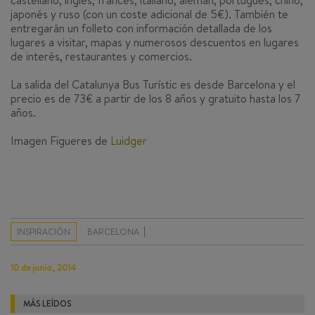
castellano, inglés, francés, italiano, alemán, portugués, chino,
japonés y ruso (con un coste adicional de 5€). También te
entregarán un folleto con información detallada de los
lugares a visitar, mapas y numerosos descuentos en lugares
de interés, restaurantes y comercios.
La salida del Catalunya Bus Turístic es desde Barcelona y el
precio es de 73€ a partir de los 8 años y gratuito hasta los 7
años.
Imagen Figueres de
Luidger
INSPIRACIÓN
BARCELONA
10 de junio, 2014
MÁS LEÍDOS