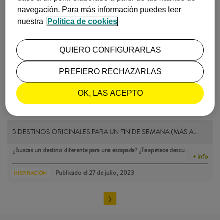
navegación. Para más información puedes leer
De Reino Unido a Finlandia pasando por Islandia, Croacia, Italia …
nuestra
Política de cookies
+ info
Publicado el
26 de septiembre, 2023
INSPIRACIÓN
QUIERO CONFIGURARLAS
PREFIERO RECHAZARLAS
OK, LAS ACEPTO
5 DESTINOS ORIGINALES PARA UN FIN DE SEMANA (MÁS A…
¿Buscas un destino diferente para una escapada? ¿Te apetece descu…
+ info
Publicado el
27 de julio, 2023
INSPIRACIÓN