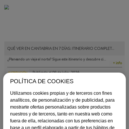
QUÉ VER EN CANTABRIA EN 7 DÍAS: ITINERARIO COMPLET…
¿Planeando un viaje al norte? Sigue este itinerario y descubre ci…
+ info
Publicado el
09 de julio, 2026
INSPIRACIÓN
POLÍTICA DE COOKIES
Utilizamos cookies propias y de terceros con fines
analíticos, de personalización y de publicidad, para
mostrarte ofertas personalizadas sobre productos
nuestros y de terceros, tanto en nuestra web como
fuera de ella, relacionadas con tus preferencias en
LOS MEJORES PARQUES NATURALES DE EUROPA
base a un perfil elaborado a partir de tus hábitos de