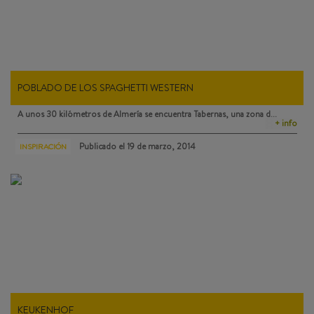
POBLADO DE LOS SPAGHETTI WESTERN
A unos 30 kilómetros de Almería se encuentra
Tabernas
, una zona d…
+ info
Publicado el
19 de marzo, 2014
INSPIRACIÓN
KEUKENHOF