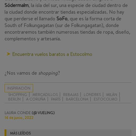
S
ö
dermalm
, la isla del sur, una especie de ciudad dentro de
la ciudad donde encontrar tiendas especializadas. No hay
que perderse el llamado
SoFo
, que es la forma corta de
South of Folkungagatan (sur de Folkungagatan), donde
encontraremos también numerosas tiendas de ropa, diseño,
complementos y artesanía.
Encuentra vuelos baratos a Estocolmo
¿Nos vamos de
shopping
?
INSPIRACIÓN
SHOPPING
MERCADILLOS
REBAJAS
LONDRES
MILÁN
BERLÍN
A CORUÑA
PARÍS
BARCELONA
ESTOCOLMO
LAURA CONDE
(@ VUELING)
14 de junio, 2022
MÁS LEÍDOS