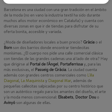
Barcelona es una ciudad con una gran tradición en el ámbito
de la moda (no en vano la industria textil ha sido durante
muchos años motor económico en Cataluña) y cuenta con
diversas zonas en que ir de tiendas para disfrutar de su
oferta bonita, accesible y variada.
¿Moda de diseñadores locales a buen precio?
Gràcia
o el
Born
son dos barrios donde encontrar tiendecitas
monísimas. ¿El cuerpo nos pide una calle comercial clásica
con tiendas de las grandes cadenas una al lado de otra? Hay
que dirigirse al
Portal de l'Àngel
,
Portaferrissa
y, para las
más exclusivas, el
Passeig de Gràcia
. La ciudad cuenta
además con grandes centros comerciales como
L'illa
Diagonal
,
La Maquinista
y
Diagonal Mar
, además de
pequeñas callecitas salpicadas por su centro histórico que
son un auténtico regalo para los amantes del diseño, el arte
y la moda menos convencional:
Elisabets
,
Doctor Dou
o
Avinyó
son algunas de ellas.