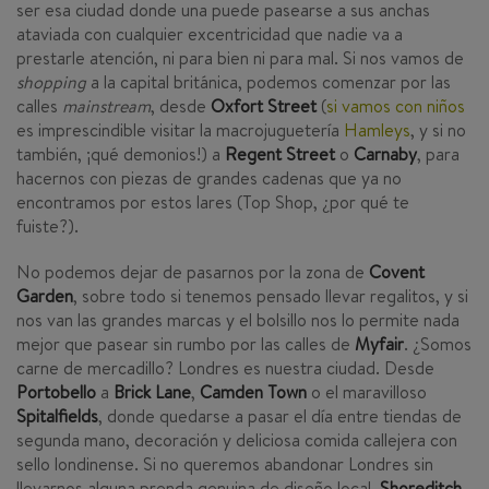
ser esa ciudad donde una puede pasearse a sus anchas
ataviada con cualquier excentricidad que nadie va a
prestarle atención, ni para bien ni para mal. Si nos vamos de
shopping
a la capital británica, podemos comenzar por las
calles
mainstream
, desde
Oxfort Street
(
si vamos con niños
es imprescindible visitar la macrojuguetería
Hamleys
, y si no
también, ¡qué demonios!) a
Regent Street
o
Carnaby
, para
hacernos con piezas de grandes cadenas que ya no
encontramos por estos lares (Top Shop, ¿por qué te
fuiste?).
No podemos dejar de pasarnos por la zona de
Covent
Garden
, sobre todo si tenemos pensado llevar regalitos, y si
nos van las grandes marcas y el bolsillo nos lo permite nada
mejor que pasear sin rumbo por las calles de
Myfair
. ¿Somos
carne de mercadillo? Londres es nuestra ciudad. Desde
Portobello
a
Brick Lane
,
Camden Town
o el maravilloso
Spitalfields
, donde quedarse a pasar el día entre tiendas de
segunda mano, decoración y deliciosa comida callejera con
sello londinense. Si no queremos abandonar Londres sin
llevarnos alguna prenda genuina de diseño local,
Shoreditch