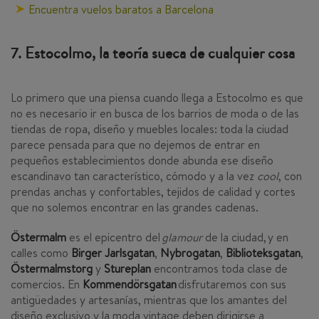
Encuentra vuelos baratos a Barcelona
7. Estocolmo, la teoría sueca de cualquier cosa
Lo primero que una piensa cuando llega a Estocolmo es que
no es necesario ir en busca de los barrios de moda o de las
tiendas de ropa, diseño y muebles locales: toda la ciudad
parece pensada para que no dejemos de entrar en
pequeños establecimientos donde abunda ese diseño
escandinavo tan característico, cómodo y a la vez
cool
, con
prendas anchas y confortables, tejidos de calidad y cortes
que no solemos encontrar en las grandes cadenas.
Ö
stermalm
es el epicentro del
glamour
de la ciudad, y en
calles como
Birger Jarlsgatan
,
Nybrogatan
,
Biblioteksgatan
,
Östermalmstorg
y
Stureplan
encontramos toda clase de
comercios. En
Kommend
ö
rsgatan
disfrutaremos con sus
antigüedades y artesanías, mientras que los amantes del
diseño exclusivo y la moda vintage deben dirigirse a