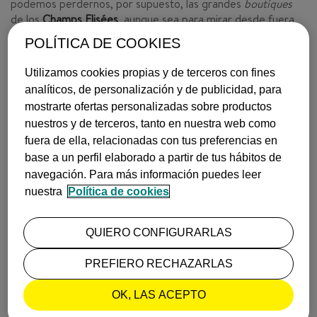
podemos perdernos, por supuesto, las grandes
boutiques
de los
Champs Elisées
, aunque sea para mirar desde fuera
los escaparates repletos de prendas que nunca podremos
POLÍTICA DE COOKIES
permitirnos.
Utilizamos cookies propias y de terceros con fines
Si somos fans de los centros comerciales, conviene guardar
analíticos, de personalización y de publicidad, para
unas horas para dirigirnos a las
Galerías Lafayette
(si te
mostrarte ofertas personalizadas sobre productos
encanta en verano, que lo hará, en Navidad es una auténtica
nuestros y de terceros, tanto en nuestra web como
locura), al
Forum des Halles
o a
Printemps
, este último con
artículos de lujo. Para souvenirs curiosos y antigüedades,
fuera de ella, relacionadas con tus preferencias en
nada mejor que darse un paseo por
Montmartre
, y si
base a un perfil elaborado a partir de tus hábitos de
buscamos moda
hipster
con un punto sofisticado, a cargo de
navegación. Para más información puedes leer
diseñadores locales e internacionales, nada mejor que
nuestra
Política de cookies
callejear por la zona de
Marais
y disfrutar también de sus
galerías de arte y de su profusa oferta cultural.
QUIERO CONFIGURARLAS
Encuentra vuelos baratos a París
PREFIERO RECHAZARLAS
6. Barcelona, alma mediterránea
OK, LAS ACEPTO