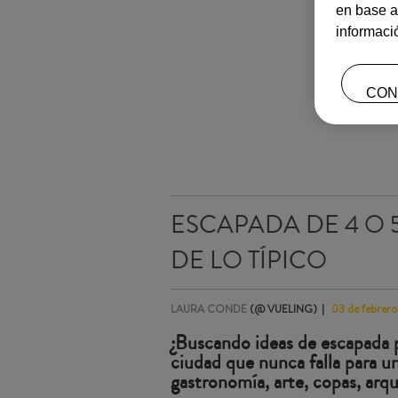
en base a
informaci
CON
ESCAPADA DE 4 O 5
DE LO TÍPICO
LAURA CONDE
(@ VUELING)
03 de febrer
¿Buscando ideas de escapada p
ciudad que nunca falla para 
gastronomía, arte, copas, arqu