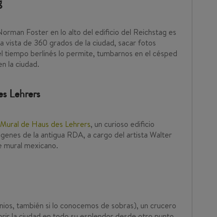
g
orman Foster en lo alto del edificio del Reichstag es
na vista de 360 grados de la ciudad, sacar fotos
el tiempo berlinés lo permite, tumbarnos en el césped
en la ciudad.
es Lehrers
Mural de Haus des Lehrers
, un curioso edificio
enes de la antigua RDA, a cargo del artista Walter
e mural mexicano.
nios, también si lo conocemos de sobras), un crucero
brir la ciudad en todo su esplendor desde otro punto