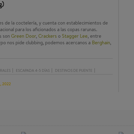
g)
les de la coctelería, y cuenta con establecimientos de
nacional para los aficionados a las copas rarunas.
as son
Green Door
,
Crackers
o
Stagger Lee
, entre
uerpo nos pide clubbing, podemos acercanos a
Berghain
,
RALES
ESCAPADA 4-5 DÍAS
DESTINOS DE PUENTE
o, 2022