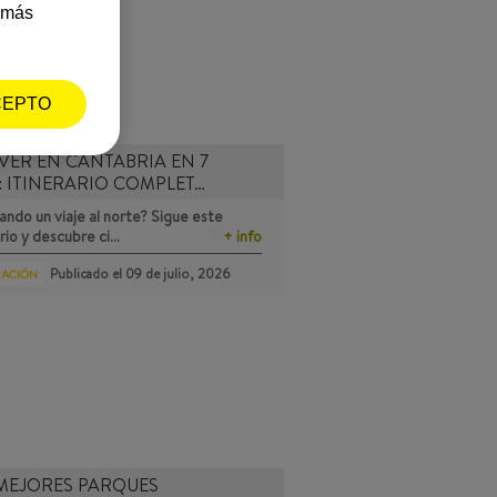
a más
CEPTO
VER EN CANTABRIA EN 7
: ITINERARIO COMPLET…
ando un viaje al norte? Sigue este
ario y descubre ci…
+ info
Publicado el
09 de julio, 2026
RACIÓN
MEJORES PARQUES