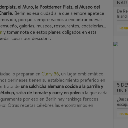
NAT
derplatz, el Muro, la Postdamer Platz, el Museo del
De Rei
harlie
. Berlín es esa ciudad a la que siempre apetece
Islandi
yamos ido, porque siempre vamos a encontrar nuevas
e ensueño, galerías, museos, restaurantes, coctelerías…
INSPI
ín
y tomar nota de estos planes obligados en esta
uedar cosas por descubrir.
ciudad lo preparan en
Curry 36
, un lugar emblemático
os berlineses tienen su establecimiento preferido en
5 DE
Se trata de
una salchicha alemana cocida a la parrilla y
UN F
étchup, salsa de tomate y curry en polvo
a la que cada
Seguramente por eso en Berlín hay rankings feroces
¿Busca
escap
rst
. Otras recetas célebres las encontramos en
INSPI