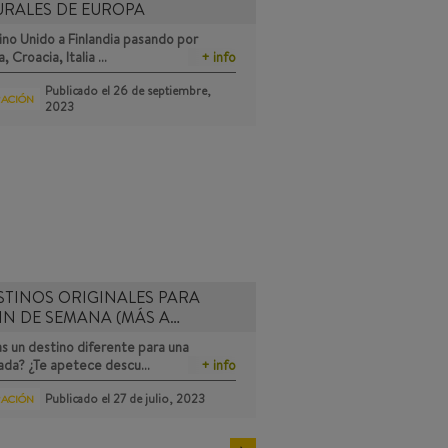
URALES DE EUROPA
no Unido a Finlandia pasando por
a, Croacia, Italia …
+ info
Publicado el
26 de septiembre,
RACIÓN
2023
STINOS ORIGINALES PARA
IN DE SEMANA (MÁS A…
s un destino diferente para una
ada? ¿Te apetece descu…
+ info
Publicado el
27 de julio, 2023
RACIÓN