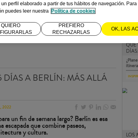
 un perfil elaborado a partir de tus hábitos de navegación. Par
ón puedes leer nuestra
Política de cookies
QUIERO
PREFIERO
OK, LAS A
FIGURARLAS
RECHAZARLAS
QUÉ 
DÍAS
¿Plane
itiner
 DÍAS A BERLÍN: MÁS ALLÁ
INSPI
o, 2022
ara un fin de semana largo? Berlín es esa
una escapada que combine paseos,
itectura y cultura.
LOS 