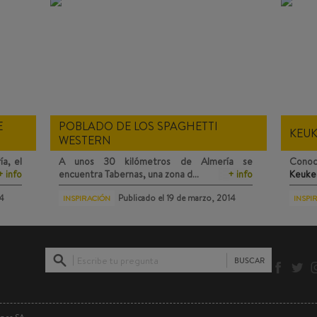
E
POBLADO DE LOS SPAGHETTI
KEU
WESTERN
a, el
A unos 30 kilómetros de Almería se
Conoc
+ info
encuentra
Tabernas
, una zona d…
+ info
Keuke
14
Publicado el
19 de marzo, 2014
INSPIRACIÓN
INSPI
Escribe tu pregunta
BUSCAR