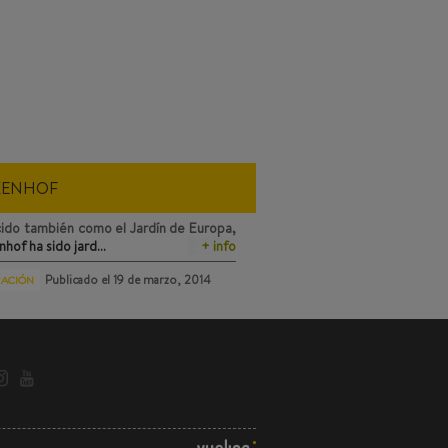
KENHOF
ido también como el Jardín de Europa,
nhof
ha sido jard…
+ info
Publicado el
19 de marzo, 2014
RACIÓN