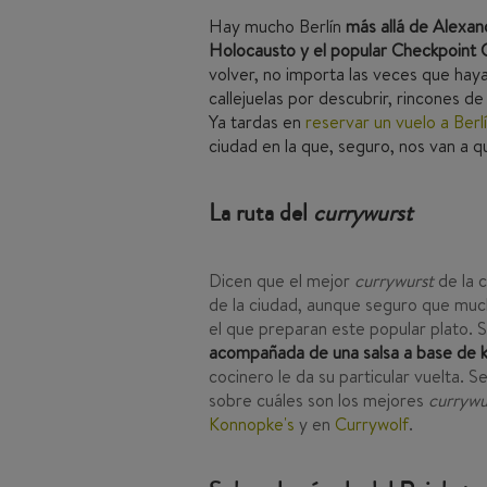
Hay mucho Berlín
más allá de Alexan
Holocausto y el popular Checkpoint C
volver, no importa las veces que ha
callejuelas por descubrir, rincones d
Ya tardas en
reservar un vuelo a Berl
ciudad en la que, seguro, nos van a q
La ruta del
currywurst
Dicen que el mejor
currywurst
de la 
de la ciudad, aunque seguro que much
el que preparan este popular plato. 
acompañada de una salsa a base de k
cocinero le da su particular vuelta. 
sobre cuáles son los mejores
currywu
Konnopke's
y en
Currywolf
.