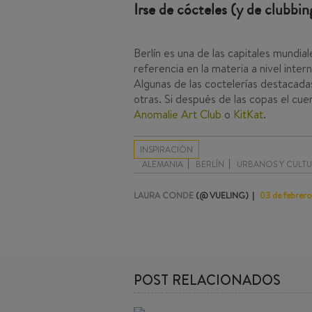
Irse de cócteles (y de clubbin
Berlín es una de las capitales mundia
referencia en la materia a nivel inter
Algunas de las coctelerías destacad
otras. Si después de las copas el c
Anomalie Art Club
o
KitKat
.
INSPIRACIÓN
ALEMANIA
BERLÍN
URBANOS Y CULTU
LAURA CONDE
(@ VUELING)
03 de febrer
POST RELACIONADOS