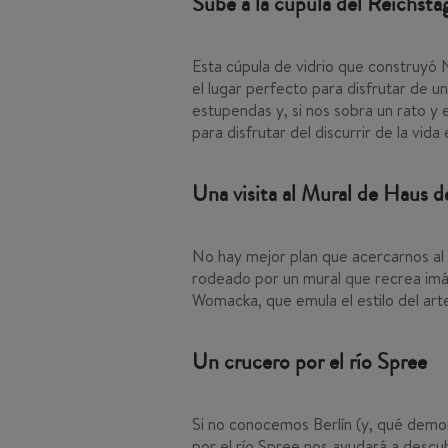
Sube a la cúpula del Reichsta
Esta cúpula de vidrio que construyó N
el lugar perfecto para disfrutar de u
estupendas y, si nos sobra un rato y 
para disfrutar del discurrir de la vida 
Una visita al Mural de Haus d
No hay mejor plan que acercarnos al
rodeado por un mural que recrea imág
Womacka, que emula el estilo del art
Un crucero por el río Spree
Si no conocemos Berlín (y, qué demo
por el río Spree nos ayudará a descu