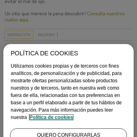
evitar el mal de ojo.
Un sitio que merece la pena descubrir!
Consulta nuestros
vuelos aquí.
INSPIRACIÓN
PALERMO
11 de junio, 2014
POLÍTICA DE COOKIES
Utilizamos cookies propias y de terceros con fines
MÁS LEÍDOS
analíticos, de personalización y de publicidad, para
mostrarte ofertas personalizadas sobre productos
nuestros y de terceros, tanto en nuestra web como
fuera de ella, relacionadas con tus preferencias en
base a un perfil elaborado a partir de tus hábitos de
navegación. Para más información puedes leer
nuestra
Política de cookies
QUÉ VER EN CANTABRIA EN 7 DÍAS: ITINERARIO COMPLET…
¿Planeando un viaje al norte? Sigue este itinerario y descubre ci…
QUIERO CONFIGURARLAS