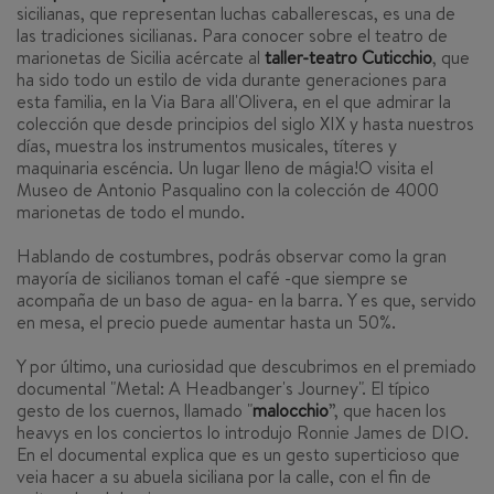
sicilianas, que representan luchas caballerescas, es una de
las tradiciones sicilianas. Para conocer sobre el teatro de
marionetas de Sicilia acércate al
taller-teatro Cuticchio
, que
ha sido todo un estilo de vida durante generaciones para
esta familia, en la Via Bara all'Olivera, en el que admirar la
colección que desde principios del siglo XIX y hasta nuestros
días, muestra los instrumentos musicales, títeres y
maquinaria escéncia. Un lugar lleno de mágia!O visita el
Museo de Antonio Pasqualino con la colección de 4000
marionetas de todo el mundo.
Hablando de costumbres, podrás observar como la gran
mayoría de sicilianos toman el café -que siempre se
acompaña de un baso de agua- en la barra. Y es que, servido
en mesa, el precio puede aumentar hasta un 50%.
Y por último, una curiosidad que descubrimos en el premiado
documental "
Metal
: A Headbanger's Journey". El típico
gesto de los cuernos, llamado "
malocchio
”, que hacen los
heavys en los conciertos lo introdujo Ronnie James de DIO.
En el documental explica que es un gesto superticioso que
veia hacer a su abuela siciliana por la calle, con el fin de