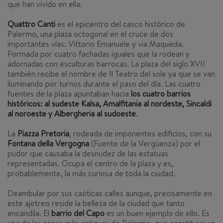
que han vivido en ella.
Quattro Canti
es el epicentro del casco histórico de
Palermo, una plaza octogonal en el cruce de dos
importantes vías: Vittorio Emanuele y via Maqueda.
Formada por cuatro fachadas iguales que la rodean y
adornadas con esculturas barrocas. La plaza del siglo XVII
también recibe el nombre de Il Teatro del sole ya que se van
iluminando por turnos durante el paso del día. Las c
uatro
fuentes de la plaza apuntaban hacia
los cuatro barrios
históricos
: al sudeste Kalsa, Amalfitania al nordeste, Sincaldi
al noroeste y Albergheria al sudoeste
.
La
Piazza Pretoria
, rodeada de imponentes edificios, con su
Fontana della Vergogna
(Fuente de la Vergüenza) por el
pudor que causaba la desnudez de las estatuas
representadas. Ocupa el centro de la plaza y es,
probablemente, la más curiosa de toda la ciudad.
Deambular por sus caóticas calles aunque, precisamente en
este ajetreo reside la belleza de la ciudad que tanto
encandila. El
barrio del Capo
es un buen ejemplo de ello. Es