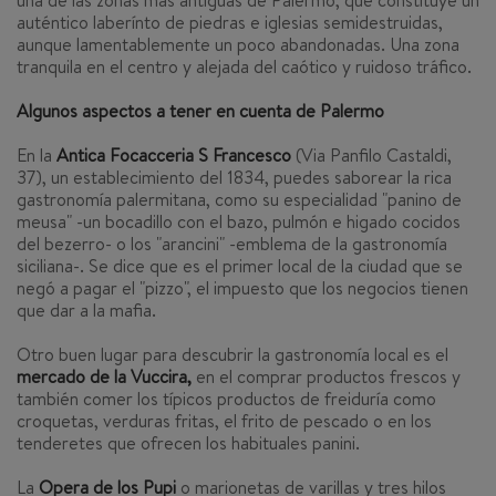
una de las zonas más antiguas de Palermo, que constituye un
auténtico laberínto de piedras e iglesias semidestruidas,
aunque lamentablemente un poco abandonadas. Una zona
tranquila en el centro y alejada del caótico y ruidoso tráfico.
Algunos aspectos a tener en cuenta de Palermo
En la
Antica Focacceria S Francesco
(
Via Panfilo Castaldi,
37)
, un establecimiento del 1834, puedes saborear la rica
gastronomía palermitana, como su especialidad "panino de
meusa" -un bocadillo con el bazo, pulmón e higado cocidos
del bezerro- o los "arancini" -emblema de la gastronomía
siciliana-. Se dice que es el primer local de la ciudad que se
negó a pagar el "pizzo", el impuesto que los negocios tienen
que dar a la mafia.
Otro buen lugar para descubrir la gastronomía local es el
mercado de la Vuccira,
en el comprar productos frescos y
también comer los típicos productos de freiduría como
croquetas, verduras fritas, el frito de pescado o en los
tenderetes que ofrecen los habituales panini.
La
Opera de los Pupi
o marionetas de varillas y tres hilos