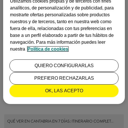
Utilizamos cookies propias y de terceros con fines
analíticos, de personalización y de publicidad, para
Texto de
Tus Destinos
mostrarte ofertas personalizadas sobre productos
Imágenes de B. BLOCH - CRTA y tuvemafoto-OT Bayonne
nuestros y de terceros, tanto en nuestra web como
fuera de ella, relacionadas con tus preferencias en
INSPIRACIÓN
SAN SEBASTIÁN
base a un perfil elaborado a partir de tus hábitos de
navegación. Para más información puedes leer
nuestra
Política de cookies
TUS DESTINOS |
26 de mayo, 2016
QUIERO CONFIGURARLAS
MÁS LEÍDOS
PREFIERO RECHAZARLAS
OK, LAS ACEPTO
QUÉ VER EN CANTABRIA EN 7 DÍAS: ITINERARIO COMPLET…