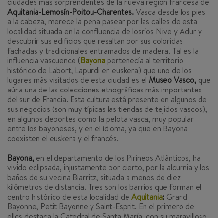
ciudades más sorprendentes de la nueva región francesa de
Aquitania-Lemosín-Poitou-Charentes.
Vasca desde los pies
a la cabeza, merece la pena pasear por las calles de esta
localidad situada en la confluencia de losríos Nive y Adur y
descubrir sus edificios que resaltan por sus coloridas
fachadas y tradicionales entramados de madera. Tal es la
influencia vascuence (
Bayona
pertenecía al territorio
histórico de Labort, Lapurdi en euskera) que uno de los
lugares más visitados de esta ciudad es el
Museo Vasco,
que
aúna una de las colecciones etnográficas más importantes
del sur de Francia. Esta cultura está presente en algunos de
sus negocios (son muy típicas las tiendas de tejidos vascos),
en algunos deportes como la pelota vasca, muy popular
entre los bayoneses, y en el idioma, ya que en Bayona
coexisten el euskera y el francés.
Bayona,
en el departamento de los Pirineos Atlánticos, ha
vivido eclipsada, injustamente por cierto, por la alcurnia y los
baños de su vecina Biarritz, situada a menos de diez
kilómetros de distancia. Tres son los barrios que forman el
centro histórico de esta localidad de
Aquitania
:
Grand
Bayonne, Petit Bayonne y Saint-Esprit. En el primero de
ellos destaca la Catedral de Santa María, con su maravilloso