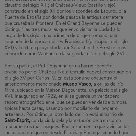
claustro del siglo XIII; el Château-Vieux (castillo viejo)
construido en el siglo XII por los vizcondes de Lapurdi; o la
Puerta de España por donde pasaba la antigua carretera
que cruzaba la frontera. En el Grand Bayonne se pueden
distinguir las tres murallas que envolvieron la ciudad a lo
largo de los siglos: una primera de origen romano, una
segunda de la época del rey Francisco I (principios del siglo
XVI) y la última proyectada por Sébastien Le Prestre, más
conocido como Vauban, en la segunda mitad del siglo XVII.
Por su parte, el Petit Bayonne es un barrio recoleto
presidido por el Château-Neuf (castillo nuevo) construido en
el siglo XV por Carlos IV. En esta zona se encuentra el
anteriormente mencionado
Museo Vasco,
a orillas del río
Nive, ubicado en la Maison Dagourette, un palacio del siglo
XVI. Inaugurado en 1922, en él se guarda un verdadero
tesoro etnográfico en el que se pueden ver desde tumbas
típicas hasta casas, pasando por mobiliario del hogar o
artesanía. Por último, al otro lado del río está el barrio de
Saint-Esprit,
con la ciudadela y la estación de tren como
monumentos más insignes. Fue la zona en la que vivieron los
judíos que emigraron desde España y Portugal cuando huían