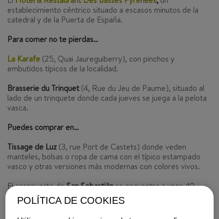
El
Hôtel & Restaurant Des Basses Pyrénées
,
un
establecimiento céntrico situado a escasos minutos de la
catedral y de la Puerta de España.
Para comer no te pierdas…
La Karafe
(25, Quai Jaureguiberry), con pinchos y
embutidos típicos de la localidad.
Brasserie du Trinquet
(4, Rue du Jeu de Paume), situado al
lado de un trinquete donde cada jueves se juega a la pelota
vasca.
Puedes comprar en…
Tissage de Luz
(3, rue Port de Castets) donde veden
manteles, bolsas o ropa de cama con el típico estampado
vasco y otras versiones más modernas con colores vivos.
El aeropuerto de
San Sebastián
se encuentra a unos 40
kilómetros de distancia de Bayona. ¡Reserva tu Vueling
aquí
POLÍTICA DE COOKIES
y anímate a conocerla!