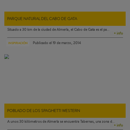
PARQUE NATURAL DEL CABO DE GATA
Situado a 30 km de la ciudad de Almería, el
Cabo de Gata
es el pa…
+ info
Publicado el
19 de marzo, 2014
INSPIRACIÓN
POBLADO DE LOS SPAGHETTI WESTERN
A unos 30 kilómetros de Almería se encuentra
Tabernas
, una zona d…
+ info