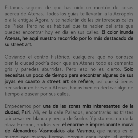
Estamos seguros de que has oído un montón de cosas
acerca de Atenas. Todos los guías te llevarán a la Acrópolis
o a la antigua Ágora, y te hablarán de las pintorescas calles
de Plaka. Pero no es habitual que te hablen del arte que
puedes encontrar hoy en día en sus calles.
El color inunda
Atenas, he aquí nuestro recorrido por lo más destacado de
su street art
.
Obviando el centro histórico, cualquiera que no conozca
bien la ciudad podría decir que en Atenas todo es cemento
gris y paredes aburridas. Pero eso no es cierto.
Solo
necesitas
un poco de tiempo para encontrar algunas de sus
joyas en cuanto a street art se refiere
, así que si tienes
pensado ir en breve a Atenas, harías bien en dedicar algo de
tiempo a pasear por sus calles.
Empecemos por
una de las zonas más interesantes de la
ciudad, Psiri
. Allí, en la calle Pallados, encontrarás
las tristes
princesas en blanco y negro de Sonke
. Y justo encima de la
plaza Heroon, podrás ver
el enorme e impresionante mural
de Alexandros Vasmoulakis aka Vasmou
, que nunca es el
mismo por mucho tiempo, porque cada tanto el artista