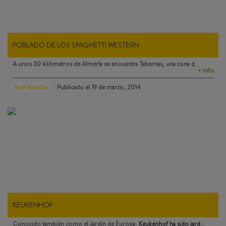
POBLADO DE LOS SPAGHETTI WESTERN
A unos 30 kilómetros de Almería se encuentra
Tabernas
, una zona d…
+ info
Publicado el
19 de marzo, 2014
INSPIRACIÓN
KEUKENHOF
Conocido también como el Jardín de Europa,
Keukenhof
ha sido jard…