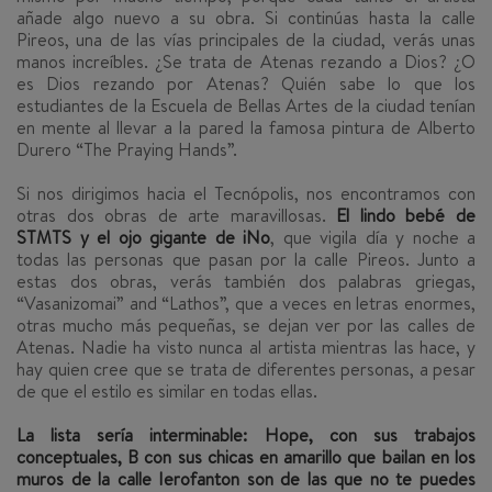
añade algo nuevo a su obra. Si continúas hasta la calle
Pireos, una de las vías principales de la ciudad, verás unas
manos increíbles. ¿Se trata de Atenas rezando a Dios? ¿O
es Dios rezando por Atenas? Quién sabe lo que los
estudiantes de la Escuela de Bellas Artes de la ciudad tenían
en mente al llevar a la pared la famosa pintura de Alberto
Durero “The Praying Hands”.
Si nos dirigimos hacia el Tecnópolis, nos encontramos con
otras dos obras de arte maravillosas.
El lindo bebé de
STMTS y el ojo gigante de iNo
, que vigila día y noche a
todas las personas que pasan por la calle Pireos
. Junto a
estas dos obras, verás también dos palabras griegas,
“Vasanizomai” and “Lathos”, que a veces en letras enormes,
otras mucho más pequeñas, se dejan ver por las calles de
Atenas. Nadie ha visto nunca al artista mientras las hace, y
hay quien cree que se trata de diferentes personas, a pesar
de que el estilo es similar en todas ellas.
La lista sería interminable: Hope, con sus trabajos
conceptuales, B con sus chicas en amarillo que bailan en los
muros de la calle Ierofanton son de las que no te puedes