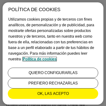
POLÍTICA DE COOKIES
Utilizamos cookies propias y de terceros con fines
analíticos, de personalización y de publicidad, para
mostrarte ofertas personalizadas sobre productos
QUÉ VER EN CANTABRIA EN 7 DÍAS: ITINERARIO COMPLET…
nuestros y de terceros, tanto en nuestra web como
¿Planeando un viaje al norte? Sigue este itinerario y descubre ci…
fuera de ella, relacionadas con tus preferencias en
+ info
base a un perfil elaborado a partir de tus hábitos de
Publicado el
09 de julio, 2026
INSPIRACIÓN
navegación. Para más información puedes leer
nuestra
Política de cookies
QUIERO CONFIGURARLAS
PREFIERO RECHAZARLAS
OK, LAS ACEPTO
LOS MEJORES PARQUES NATURALES DE EUROPA
De Reino Unido a Finlandia pasando por Islandia, Croacia, Italia …