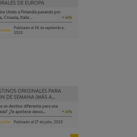
URALES DE EUROPA
no Unido a Finlandia pasando por
a, Croacia, Italia …
+ info
Publicado el
26 de septiembre,
RACIÓN
2023
STINOS ORIGINALES PARA
IN DE SEMANA (MÁS A…
s un destino diferente para una
ada? ¿Te apetece descu…
+ info
Publicado el
27 de julio, 2023
RACIÓN