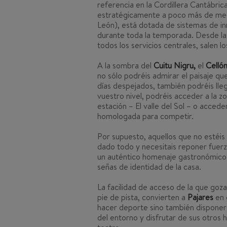
referencia en la Cordillera Cantábric
estratégicamente a poco más de medi
León), está dotada de sistemas de inn
durante toda la temporada. Desde la
todos los servicios centrales, salen 
A la sombra del
Cuitu Nigru,
el
Celló
no sólo podréis admirar el paisaje qu
días despejados, también podréis lle
vuestro nivel, podréis acceder a la zo
estación – El valle del Sol – o acceder
homologada para competir.
Por supuesto, aquellos que no estéis d
dado todo y necesitais reponer fuerz
un auténtico homenaje gastronómico. L
señas de identidad de la casa.
La facilidad de acceso de la que goza
pie de pista, convierten a
Pajares
en 
hacer deporte sino también disponer 
del entorno y disfrutar de sus otros h