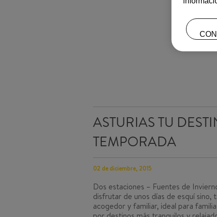
informaci
CON
ASTURIAS TU DESTI
TEMPORADA
02 de diciembre, 2015
Dos estaciones – Fuentes de Invierno
disfrutar de unos días de esquí sino
acogedor y familiar, ideal para famil
por destinos más tranquilos y relajad