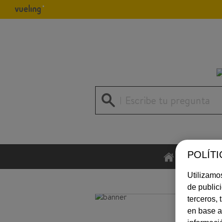
Escribe tu pregunta
POLÍTI
INICIO
Utilizamos
de public
terceros,
en base a