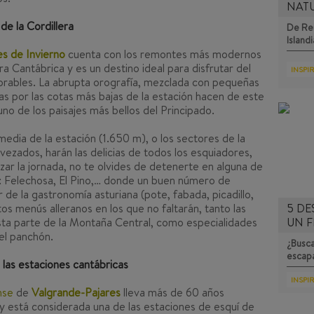
NAT
de la Cordillera
De Rei
Islandi
s de Invierno
cuenta con los remontes más modernos
ra Cantábrica y es un destino ideal para disfrutar del
INSPI
orables. La abrupta orografía, mezclada con pequeñas
s por las cotas más bajas de la estación hacen de este
no de los paisajes más bellos del Principado.
media de la estación (1.650 m), o los sectores de la
vezados, harán las delicias de todos los esquiadores,
alizar la jornada, no te olvides de detenerte en alguna de
ón: Felechosa, El Pino,… donde un buen número de
 de la gastronomía asturiana (pote, fabada, picadillo,
entos menús
alleranos
en los que no faltarán, tanto las
5 DE
sta parte de la Montaña Central, como especialidades
UN F
el
panchón
.
¿Busca
escap
 las estaciones cantábricas
INSPI
nse
de
Valgrande-Pajares
lleva más de 60 años
y está considerada una de las estaciones de esquí de