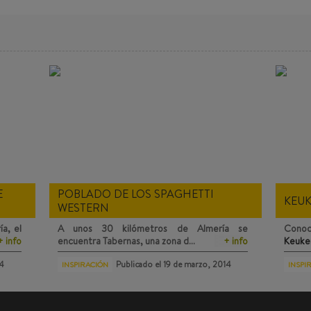
E
POBLADO DE LOS SPAGHETTI
KEU
WESTERN
a, el
A unos 30 kilómetros de Almería se
Conoc
+ info
encuentra
Tabernas
, una zona d…
+ info
Keuke
14
Publicado el
19 de marzo, 2014
INSPIRACIÓN
INSPI