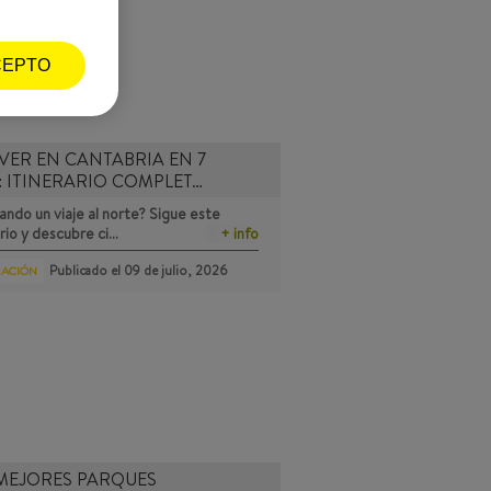
CEPTO
VER EN CANTABRIA EN 7
: ITINERARIO COMPLET…
ando un viaje al norte? Sigue este
ario y descubre ci…
+ info
Publicado el
09 de julio, 2026
RACIÓN
MEJORES PARQUES