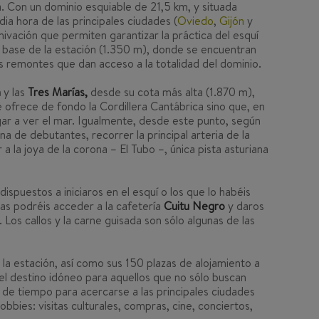
a. Con un dominio esquiable de 21,5 km, y situada
a hora de las principales ciudades (
Oviedo
,
Gijón
y
ivación que permiten garantizar la práctica del esquí
 base de la estación (1.350 m), donde se encuentran
los remontes que dan acceso a la totalidad del dominio.
n
y las
Tres Marías,
desde su cota más alta (1.870 m),
e ofrece de fondo la Cordillera Cantábrica sino que, en
gar a ver el mar. Igualmente, desde este punto, según
na de debutantes, recorrer la principal arteria de la
 a la joya de la corona – El Tubo –, única pista asturiana
ispuestos a iniciaros en el esquí o los que lo habéis
as podréis acceder a la cafetería
Cuitu Negro
y daros
os callos y la carne guisada son sólo algunas de las
 la estación, así como sus 150 plazas de alojamiento a
el destino idóneo para aquellos que no sólo buscan
de tiempo para acercarse a las principales ciudades
obbies: visitas culturales, compras, cine, conciertos,