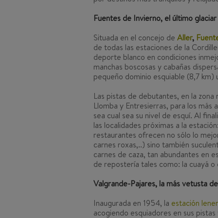
Fuentes de Invierno, el último glaciar 
Situada en el concejo de
Aller
,
Fuente
de todas las estaciones de la Cordille
deporte blanco en condiciones inmej
manchas boscosas y cabañas dispersa
pequeño dominio esquiable (8,7 km) u
Las pistas de debutantes, en la zona 
Llomba y Entresierras, para los más a
sea cual sea su nivel de esquí. Al fin
las localidades próximas a la estaci
restaurantes ofrecen no sólo lo mejor
carnes
roxas
,..) sino también sucul
carnes de caza, tan abundantes en e
de repostería tales como: la
cuayá
o 
Valgrande-Pajares, la más vetusta de
Inaugurada en 1954, la
estación lene
acogiendo esquiadores en sus pistas 