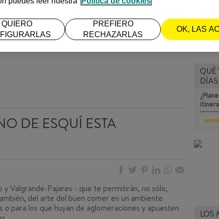
ón puedes leer nuestra
Política de cookies
QUIERO
PREFIERO
OK, LAS A
FIGURARLAS
RECHAZARLAS
QUÉ 
DÍAS
¿Plane
itiner
NO DE ESQUÍ ESTA
INSPI
 y Valgrande-Pajares - que te permitirán, no sólo,
, también, del arte del buen comer en un ambiente
ias o para los que huyan de aglomeraciones y apuesten
LOS 
os.