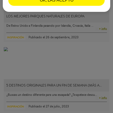
OK, LAS ACEPTO
LOS MEJORES PARQUES NATURALES DE EUROPA
De Reino Unido a Finlandia pasando por Islandia, Croacia, Italia …
+ info
Publicado el
26 de septiembre, 2023
INSPIRACIÓN
5 DESTINOS ORIGINALES PARA UN FIN DE SEMANA (MÁS A…
¿Buscas un destino diferente para una escapada? ¿Te apetece descu…
+ info
Publicado el
27 de julio, 2023
INSPIRACIÓN