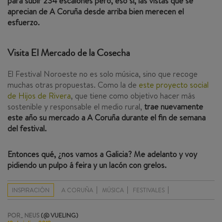
para subir 234 escalones pero, eso sí, las vistas que se
aprecian de A Coruña desde arriba bien merecen el
esfuerzo.
Visita El Mercado de la Cosecha
El Festival Noroeste no es solo música, sino que recoge
muchas otras propuestas. Como la de
este proyecto social
de Hijos de Rivera
, que tiene como objetivo hacer más
sostenible y responsable el medio rural,
trae nuevamente
este año su mercado a A Coruña durante el fin de semana
del festival.
Entonces qué, ¿nos vamos a Galicia? Me adelanto y voy
pidiendo un pulpo á feira y un lacón con grelos.
INSPIRACIÓN
A CORUÑA
MÚSICA
FESTIVALES
POR_ NEUS
(@ VUELING)