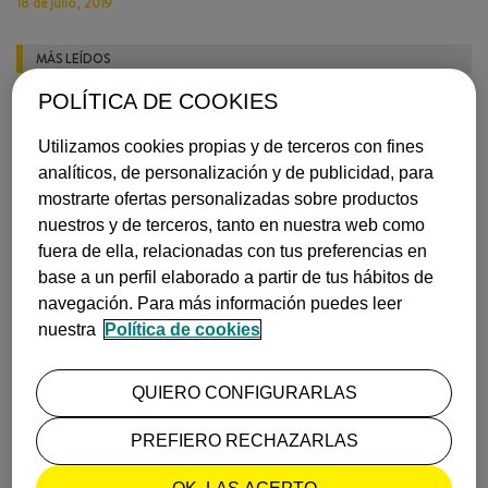
18 de julio, 2019
MÁS LEÍDOS
POLÍTICA DE COOKIES
Utilizamos cookies propias y de terceros con fines
analíticos, de personalización y de publicidad, para
mostrarte ofertas personalizadas sobre productos
nuestros y de terceros, tanto en nuestra web como
fuera de ella, relacionadas con tus preferencias en
QUÉ VER EN CANTABRIA EN 7 DÍAS: ITINERARIO COMPLET…
base a un perfil elaborado a partir de tus hábitos de
¿Planeando un viaje al norte? Sigue este itinerario y descubre ci…
navegación. Para más información puedes leer
+ info
nuestra
Política de cookies
Publicado el
09 de julio, 2026
INSPIRACIÓN
QUIERO CONFIGURARLAS
PREFIERO RECHAZARLAS