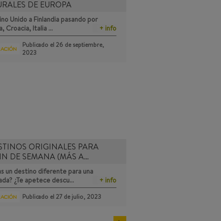
URALES DE EUROPA
no Unido a Finlandia pasando por
a, Croacia, Italia …
+ info
Publicado el
26 de septiembre,
RACIÓN
2023
STINOS ORIGINALES PARA
IN DE SEMANA (MÁS A…
s un destino diferente para una
ada? ¿Te apetece descu…
+ info
Publicado el
27 de julio, 2023
RACIÓN