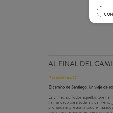
CON
AL FINAL DEL CAM
17 de septiembre, 2014
El camino de Santiago. Un viaje de ex
Es un hecho. Todos aquellos que han r
ha marcado para toda la vida. Pero, 
profunda impresión a todo el mundo?
por los impresionantes paisajes por l