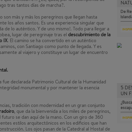
NAT
iago tras tantos días de marcha?.
De Rei
o son más y más los peregrinos que llegan hasta
Islandi
e los años santos. Es una experiencia singular que
a de lo auténtico. Y de uno mismo!. Todo para llegar a
INSPI
cobea, lugar de peregrinaje tras el
descubrimiento de la
o IX
. El camino se ha convertido en un auténtico
caminos, con Santiago como punto de llegada. Y es
samente al viajero y constituye un lugar de encuentro
tal.
 fue declarada Patrimonio Cultural de la Humanidad
 integridad monumental y por mantener la esencia
5 DE
UN F
¿Busca
encias, tradición con modernidad en un gran conjunto
escap
radoiro
, que da la bienvenida a los miles de peregrinos,
 futuro se dan aquí de la mano. Con un giro de 360
INSPI
ntes estilos arquitectónicos en los edificios que han
nstrucción. Los ojos pasan de la Catedral al Hostal de