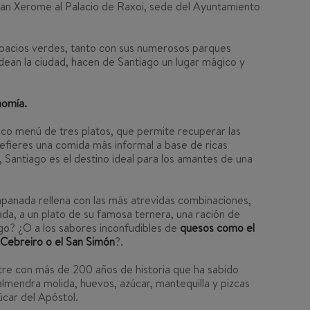
San Xerome al Palacio de Raxoi, sede del Ayuntamiento
spacios verdes, tanto con sus numerosos parques
ean la ciudad, hacen de Santiago un lugar mágico y
nomía.
co menú de tres platos, que permite recuperar las
refieres una comida más informal a base de ricas
s, Santiago es el destino ideal para los amantes de una
mpanada rellena con las más atrevidas combinaciones,
cada, a un plato de su famosa ternera, una ración de
go? ¿O a los sabores inconfudibles de
quesos como el
O Cebreiro o el San Simón
?.
tre con más de 200 años de historia que ha sabido
almendra molida, huevos, azúcar, mantequilla y pizcas
úcar del Apóstol.