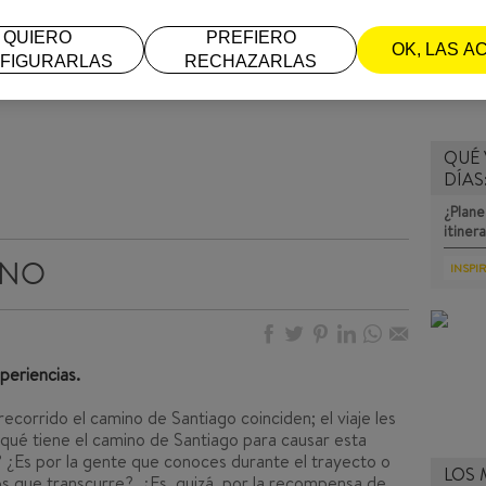
QUIERO
PREFIERO
OK, LAS A
FIGURARLAS
RECHAZARLAS
QUÉ 
DÍAS
¿Plane
itiner
INO
INSPI
periencias.
ecorrido el camino de Santiago coinciden; el viaje les
¿qué tiene el camino de Santiago para causar esta
 ¿Es por la gente que conoces durante el trayecto o
LOS 
os que transcurre?. ¿Es, quizá, por la recompensa de