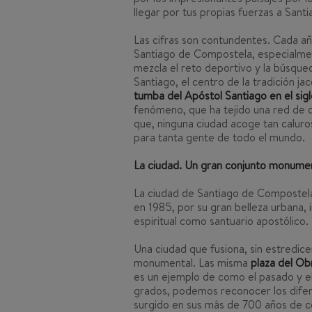
llegar por tus propias fuerzas a Sant
Las cifras son contundentes. Cada añ
Santiago de Compostela, especialment
mezcla el reto deportivo y la búsqued
Santiago, el centro de la tradición ja
tumba del Apóstol Santiago en el sigl
fenómeno, que ha tejido una red de 
que, ninguna ciudad acoge tan caluro
para tanta gente de todo el mundo.
La ciudad. Un gran conjunto monumen
La ciudad de Santiago de Compostela
en 1985, por su gran belleza urbana,
espiritual como santuario apostólico.
Una ciudad que fusiona, sin estredic
monumental. Las misma
plaza del Ob
es un ejemplo de como el pasado y el
grados, podemos reconocer los difere
surgido en sus más de 700 años de co