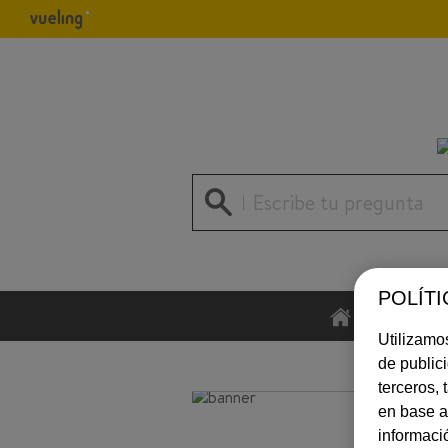
Escribe tu pregunta
POLÍTI
INICIO
Utilizamos
de public
terceros,
en base a
informaci