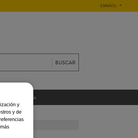
ESPAÑOL
BUSCAR
GASTRONOMÍA
ización y
stros y de
referencias
 LEÍDOS
a más