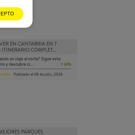
CEPTO
VER EN CANTABRIA EN 7
: ITINERARIO COMPLET…
ando un viaje al norte? Sigue este
ario y descubre ci…
+ info
Publicado el
09 de julio, 2026
RACIÓN
MEJORES PARQUES