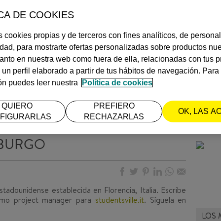
CA DE COOKIES
 cookies propias y de terceros con fines analíticos, de personal
idad, para mostrarte ofertas personalizadas sobre productos nue
 tanto en nuestra web como fuera de ella, relacionadas con tus p
QUÉ 
 un perfil elaborado a partir de tus hábitos de navegación. Par
DÍAS
ón puedes leer nuestra
Política de cookies
¿Plane
itiner
QUIERO
PREFIERO
OK, LAS A
FIGURARLAS
RECHAZARLAS
DESCONOCES POR LAS QUE
INSPI
MBURGO
tadounidense establecida en Florencia, Italia. Escribe
omo project manager para
studentsville.it
. Síguela en
LOS 