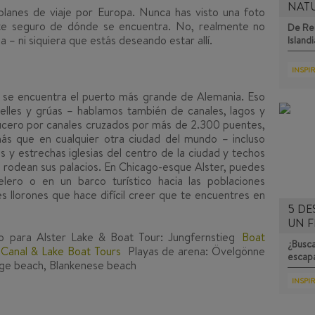
NAT
lanes de viaje por Europa. Nunca has visto una foto
e seguro de dónde se encuentra. No, realmente no
De Rei
– ni siquiera que estás deseando estar allí.
Islandi
INSPI
o se encuentra el puerto más grande de Alemania. Eso
elles y grúas – hablamos también de canales, lagos y
ucero por canales cruzados por más de 2.300 puentes,
ás que en cualquier otra ciudad del mundo – incluso
as y estrechas iglesias del centro de la ciudad y techos
s rodean sus palacios. En Chicago-esque Alster, puedes
velero o en un barco turístico hacia las poblaciones
s llorones que hace difícil creer que te encuentres en
5 DE
UN F
 para Alster Lake & Boat Tour: Jungfernstieg
Boat
¿Busca
k Canal & Lake Boat Tours
Playas de arena: Övelgönne
escap
rge beach, Blankenese beach
INSPI