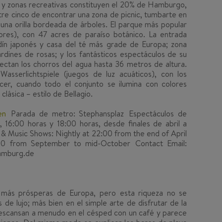
es y zonas recreativas constituyen el 20% de Hamburgo,
ntre cinco de encontrar una zona de picnic, tumbarte en
 una orilla bordeada de árboles. El parque más popular
ores), con 47 acres de paraíso botánico. La entrada
rdín japonés y casa del té más grade de Europa; zona
ardines de rosas; y los fantásticos espectáculos de su
ectan los chorros del agua hasta 36 metros de altura.
asserlichtspiele (juegos de luz acuáticos), con los
er, cuando todo el conjunto se ilumina con colores
clásica – estilo de Bellagio.
en
Parada de metro: Stephansplaz Espectáculos de
, 16:00 horas y 18:00 horas, desde finales de abril a
 Music Shows: Nightly at 22:00 from the end of April
:00 from September to mid-October Contact Email:
amburg.de
más prósperas de Europa, pero esta riqueza no se
de lujo; más bien en el simple arte de disfrutar de la
escansan a menudo en el césped con un café y parece