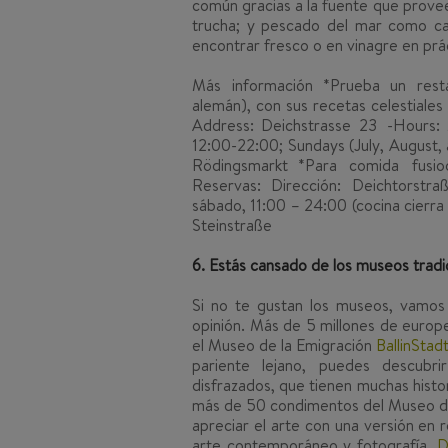
común gracias a la fuente que provee 
trucha; y pescado del mar como cab
encontrar fresco o en vinagre en prá
Más información
*Prueba un resta
alemán), con sus recetas celestiales
Address: Deichstrasse 23 -Hours: 
12:00-22:00; Sundays (July, August
Rödingsmarkt *Para comida fus
Reservas: Dirección: Deichtorstr
sábado, 11:00 – 24:00 (cocina cierr
Steinstraße
6. Estás cansado de los museos tradi
Si no te gustan los museos, vamos 
opinión. Más de 5 millones de euro
el Museo de la Emigración
BallinStadt
pariente lejano, puedes descubr
disfrazados, que tienen muchas histo
más de 50 condimentos del Museo de
apreciar el arte con una versión en 
arte contemporáneo y fotografía,
D