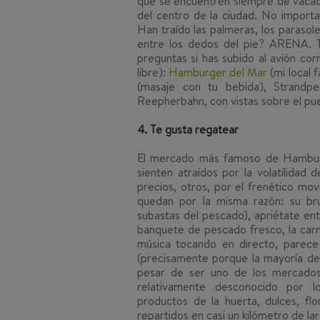
que se encuentren siempre de vacac
del centro de la ciudad. No importa
Han traído las palmeras, los parasol
entre los dedos del pie? ARENA. T
preguntas si has subido al avión co
libre):
Hamburger del Mar
(mi local 
(masaje con tu bebida), Strandpe
Reepherbahn, con vistas sobre el pue
4. Te gusta regatear
El mercado más famoso de Hamburg
sienten atraídos por la volatilidad
precios, otros, por el frenético m
quedan por la misma razón: su br
subastas del pescado), apriétate en
banquete de pescado fresco, la carn
música tocando en directo, parece
(precisamente porque la mayoría de
pesar de ser uno de los mercados
relativamente desconocido por los
productos de la huerta, dulces, flo
repartidos en casi un kilómetro de la