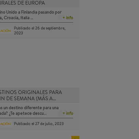
URALES DE EUROPA
no Unido a Finlandia pasando por
a, Croacia, Italia …
+ info
Publicado el
26 de septiembre,
RACIÓN
2023
STINOS ORIGINALES PARA
IN DE SEMANA (MÁS A…
s un destino diferente para una
ada? ¿Te apetece descu…
+ info
Publicado el
27 de julio, 2023
RACIÓN