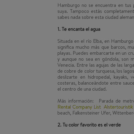
Hamburgo no se encuentra en tus p
suya. Tampoco estás completament
sabes nada sobre esta ciudad alemana 
1. Te encanta el agua
Situada en el río Elba, en Hamburg
significa mucho más que barcos, mu
playas. Puedes embarcarte en un cr
y aunque no sea en góndola, son m
Venecia. Entre las agujas de las larg
de cobre de color turquesa, los lago
deslizarte en hidropedal, kayaks, 
costeras, balanceándote entre sauce
el centro de una ciudad.
Más información:
Parada de metro
Rental Company List
Alstertouristi
beach, Falkensteiner Ufer, Wittenbe
2. Tu color favorito es el verde