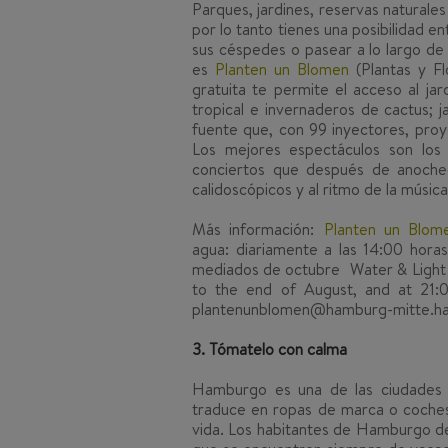
Parques, jardines, reservas natural
por lo tanto tienes una posibilidad e
sus céspedes o pasear a lo largo de
es
Planten un Blomen
(Plantas y Fl
gratuita te permite el acceso al ja
tropical e invernaderos de cactus; j
fuente que, con 99 inyectores, proy
Los mejores espectáculos son los W
conciertos que después de anochec
calidoscópicos y al ritmo de la música 
Más información:
Planten un Blom
agua: diariamente a las 14:00 horas
mediados de octubre Water & Light &
to the end of August, and at 21
plantenunblomen@hamburg-mitte.h
3. Tómatelo con calma
Hamburgo es una de las ciudades 
traduce en ropas de marca o coches 
vida. Los habitantes de Hamburgo d