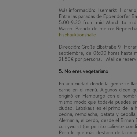
Más información:
Isemarkt Horario:
Entre las paradas de Eppendorfer B
5:00-9:30 from mid March to mi
March Parada de metro: Repeerbah
Fischauktionshalle
Dirección: Große Elbstraße 9 Horari
septiembre, de 06:00 horas hasta m
21.50€ por persona. Mail de reserva
5. No eres vegetariano
En una ciudad donde la gente se l
carne en el menú. Algunos dicen q
originó en Hamburgo con el nombre
mismo modo que todavía puedes enc
ciudad. Labskaus es el
primo
de la h
cecina, remolacha, patata y ceboll
Alemania, el cerdo, desde el Birnen 
currywurst (un perrito caliente con
Pero lo que más destaca de la coci