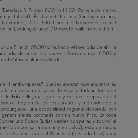
 Tuesdays & Fridays 8:30 to 14:00 Parada de metro:
aum y Hoheluft Fischmarkt Horario: Sunday mornings,
d November, 7:00-9:30 from mid November to mid
n or Landungsbrücke (10-minute walk from either)
os de Brunch: 05:30 horas hasta el mediodía de abril a
ediodía de octubre a marzo . Precio: entre 16.50€ y
: info@fischauktionshalle.de
lama “Hamburguesas”, puedes apostar que encontrarás
ue la empanada de carne de vaca estadounidense se
 de Frikadelle, más grueso y sin pan, preparada del
ontrar hoy en día en restaurantes y mercados de la
amburguesa, una especialidad regional elaborada con
a, generalmente coronada con un huevo frito. En toda
Bohnen und Speck (judías verdes con peras y tocino) al
dimentado con salsa de curry en polvo), está de moda.
na de Hamburgo es el Pannfisch (pescado frito), muy