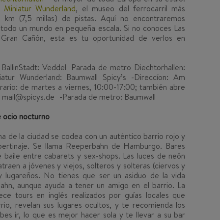
Miniatur Wunderland
, el museo del ferrocarril más
km (7,5 millas) de pistas. Aquí no encontraremos
y todo un mundo en pequeña escala. Si no conoces Las
l Gran Cañón, esta es tu oportunidad de verlos en
allinStadt: Veddel Parada de metro Diechtorhallen:
atur Wunderland: Baumwall Spicy’s -Direccíon: Am
ario: de martes a viernes, 10:00-17:00; también abre
ng: mail@spicys.de -Parada de metro: Baumwall
de ocio nocturno
na de la ciudad se codea con un auténtico barrio rojo y
bertinaje. Se llama Reeperbahn de Hamburgo. Bares
de baile entre cabarets y sex-shops. Las luces de neón
traen a jóvenes y viejos, solteros y solteras (ciervos y
as y lugareños. No tienes que ser un asiduo de la vida
ahn, aunque ayuda a tener un amigo en el barrio. La
ece tours en inglés realizados por guías locales que
rrio, revelan sus lugares ocultos, y te recomienda los
bes ir, lo que es mejor hacer sola y te llevar a su bar