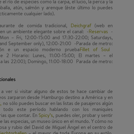
el río de especies como la carpa, el lucio, la perca y la
alla, atún, salmón y arenque (éste último lo puedes
cticamente cualquier lado).
urante de comida tradicional,
Deichgraf
(web en
 en un ambiente elegante sobre el canal: -
Reservas
-
Mon – Fri, 12:00-15:00 and 17:30-22:00; Saturdays,
, and September only), 12:00-21:00 -Parada de metro:
ioón e un espacio moderno prueba
Fillet of Soul
aße 2 Horario: Lunes, 11:00-15:00; El martes – el
a a las 22:00); Domingo, 11:00-18:00 Parada de metro:
cionales
a ver si visitar alguno de estos te hace cambiar de
peos zarparon desde Hamburgo destino a América y en
,
no sólo puedes buscar en las listas de pasajeros algún
ir todo este período hablando con los maniquíes
rias que contar. En
Spicy’s
, puedes oler, probar y sentir
 las especias, un museo único en el mundo. Y cómo no
rosa y rubio del David de Miguel Ángel en el centro de
iechtorhallen
– el mayor de toda Europa en su estilo.