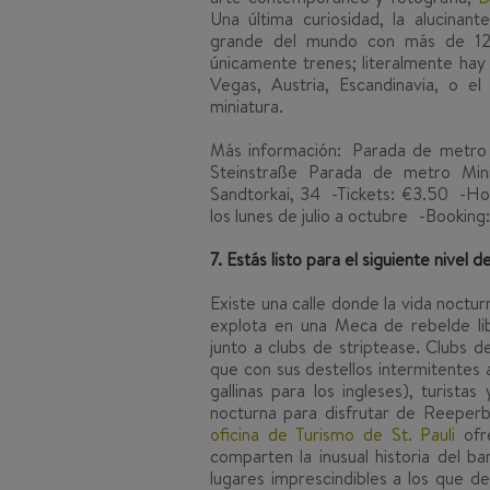
Una última curiosidad, la alucinante
grande del mundo con más de 12 
únicamente trenes; literalmente ha
Vegas, Austria, Escandinavia, o e
miniatura.
Más información:
Parada de metro B
Steinstraße Parada de metro Mini
Sandtorkai, 34 -Tickets: €3.50 -Hor
los lunes de julio a octubre -Booki
7. Estás listo para el siguiente nivel 
Existe una calle donde la vida noctur
explota en una Meca de rebelde li
junto a clubs de striptease. Clubs 
que con sus destellos intermitentes a
gallinas para los ingleses), turist
nocturna para disfrutar de Reeperb
oficina de Turismo de St. Pauli
ofr
comparten la inusual historia del ba
lugares imprescindibles a los que de