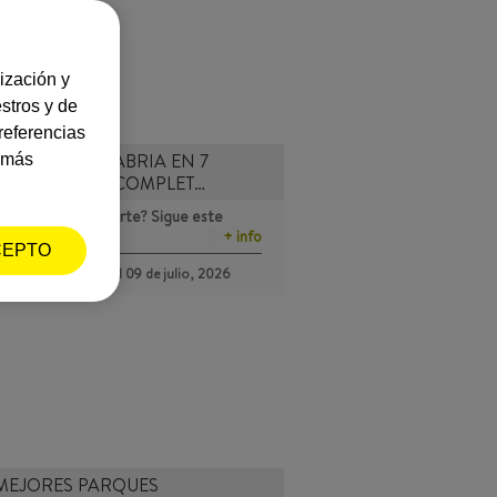
ización y
stros y de
referencias
VER EN CANTABRIA EN 7
a más
: ITINERARIO COMPLET…
ando un viaje al norte? Sigue este
ario y descubre ci…
+ info
CEPTO
Publicado el
09 de julio, 2026
RACIÓN
MEJORES PARQUES