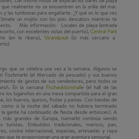
iones. Del mismo modo se explican los bares de playa
 que realmente no se encuentren en la orilla del mar.
es y las tumbonas para engañarte. ¿Y qué es lo que ves
ómate un mojito con los pies descalzos mientras te
rrecto.
Más información:
Locales de playa (entrada
favorito, con excelentes vistas del puerto),
Central Park
rle (en la ribera),
Strandpauli
(lo más cercano a
rto).
o que se celebra una vez a la semana. Algunos se
 del Fischmarkt (el Mercado de pescado) y sus buenos
ovimiento de gestos de sus vendedores, pero todos se
unch. En la cercana
Fischauktionshall
e (el hall de las
tre los lugareños en una mesa compartida para el gran
e, los huevos, quesos, frutas y pastas. Con bandas de
 como si la noche del sábado no hubiera terminado
 la gente ha continuado de fiesta desde entonces). A
 más grandes de Europa, Isemarkt continúa siendo
 turistas. Embutidos tradicionales, marisco, pan,
res, cocina internacional, especias, artesanías y ropa
rgo que te proporcionan una gran aventura sensorial.