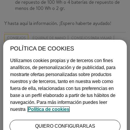
de repuesto de 100 Wh o 4 baterías de repuesto de
menos de 100 Wh o 2 gr.
Y hasta aquí la información. ¡Espero haberte ayudado!
CONSEJOS
EQUIPAJE DE MANO
CONSEJOS PARA VIAJAR
POLÍTICA DE COOKIES
NEUS
(@ VUELING)
10 de julio, 2023
Utilizamos cookies propias y de terceros con fines
analíticos, de personalización y de publicidad, para
MÁS LEÍDOS
mostrarte ofertas personalizadas sobre productos
nuestros y de terceros, tanto en nuestra web como
fuera de ella, relacionadas con tus preferencias en
base a un perfil elaborado a partir de tus hábitos de
navegación. Para más información puedes leer
nuestra
Política de cookies
CÓMO ALQUILAR UN COCHE AL MEJOR PRECIO
QUIERO CONFIGURARLAS