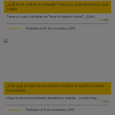
¿QUÉ ES EL CHECK-IN ONLINE? TODO LO QUE NECESITAS QUE
SABER
Tienes un vuelo y te hablan de “hacer el check-in online”. ¿Qué s…
+ info
Publicado el
02 de noviembre, 2017
CONSEJOS
¿POR QUÉ ES MEJOR VIAJAR EN OTOÑO? 6 MOTIVOS PARA
ESCAPARSE
Hojas de árboles amarillentas, atardeceres, castañas… muchas imág…
+ info
Publicado el
13 de noviembre, 2017
CONSEJOS