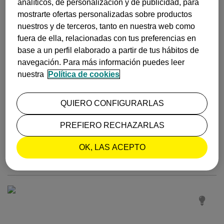
analíticos, de personalización y de publicidad, para
Un sitio que merece la pena descubrir! Consulta nuestros vuelos
aquí.
mostrarte ofertas personalizadas sobre productos
nuestros y de terceros, tanto en nuestra web como
fuera de ella, relacionadas con tus preferencias en
base a un perfil elaborado a partir de tus hábitos de
navegación. Para más información puedes leer
nuestra
Política de cookies
5 DESTINOS PERFECTOS PARA DESCUBRIR EN
QUIERO CONFIGURARLAS
PRIMAVERA
PREFIERO RECHAZARLAS
¿Tienes ganas de una escapada primaveral? Claro que sí, te proponemos
+ info
algunos destinos perfectos para visitar en primavera aprovechando el buen
tiempo.
OK, LAS ACEPTO
Publicado el
28 de marzo, 2018
INSPIRACIÓN