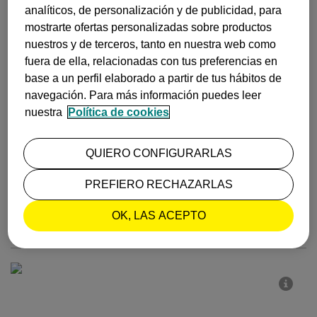
analíticos, de personalización y de publicidad, para
mostrarte ofertas personalizadas sobre productos
nuestros y de terceros, tanto en nuestra web como
fuera de ella, relacionadas con tus preferencias en
base a un perfil elaborado a partir de tus hábitos de
navegación. Para más información puedes leer
nuestra
Política de cookies
QUIERO CONFIGURARLAS
PARÍS CON NIÑOS: DISNEYLAND Y MUCHO MÁS
Más allá de Disneyland París, la capital Francesca es una opción perfecta para
PREFIERO RECHAZARLAS
+ info
una escapada que disfrutarán niños y adultos. En este post te contamos 10
planes que podréis hacer, ¡apunta, apunta!
OK, LAS ACEPTO
Publicado el
21 de marzo, 2022
INSPIRACIÓN