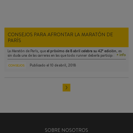
CONSEJOS PARA AFRONTAR LA MARATÓN DE
PARÍS
La Maratón de París, que
el próximo de 8 abril celebra su 42º edición
, es
+ info
sin duda una de las carreras en las que todo runner debería participar al
menos una vez en la vida. Así que si este año te animas a recorrer sus 42
kilómetros, no te pierdas estos consejos.
Publicado el
10 de abril, 2018
CONSEJOS
SOBRE NOSOTROS