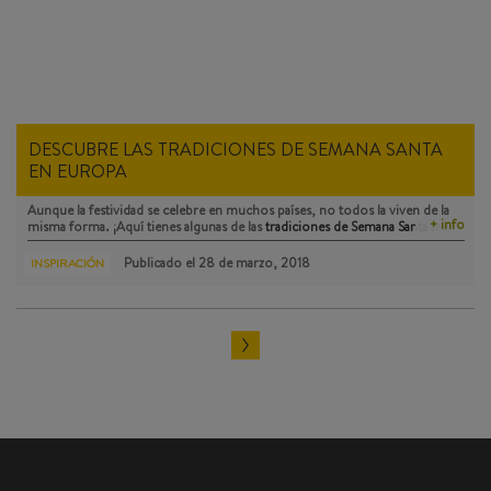
DESCUBRE LAS TRADICIONES DE SEMANA SANTA
EN EUROPA
Aunque la festividad se celebre en muchos países, no todos la viven de la
+ info
misma forma. ¡Aquí tienes algunas de las
tradiciones de Semana Santa
más
peculiares!
Publicado el
28 de marzo, 2018
INSPIRACIÓN