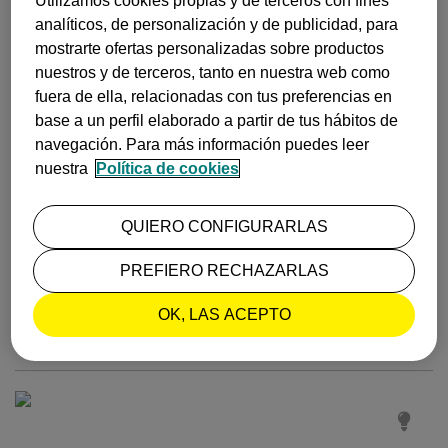
Utilizamos cookies propias y de terceros con fines
analíticos, de personalización y de publicidad, para
mostrarte ofertas personalizadas sobre productos
nuestros y de terceros, tanto en nuestra web como
fuera de ella, relacionadas con tus preferencias en
base a un perfil elaborado a partir de tus hábitos de
navegación. Para más información puedes leer
nuestra
Política de cookies
VIAJA A LAPONIA EN FAMILIA PARA VER A PAPÁ
QUIERO CONFIGURARLAS
NOEL (Y MÁS COSAS)
PREFIERO RECHAZARLAS
¿Tus peques sueñan con conocer a Papá Noel? Pon rumbo con la familia a
+ info
Rovaniemi, el pueblo de Santa Claus. Descubrirás además que en Laponia
(Finlandia) hay muchísimos que ver y hacer, ¡alucinarán!
OK, LAS ACEPTO
Publicado el
31 de agosto, 2023
INSPIRACIÓN