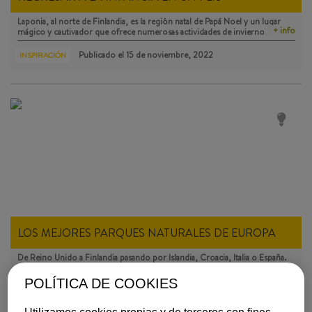
Laponia, al norte de Finlandia, es la región natal de Papá Noel y un lugar
+ info
mágico y cautivador que ofrece numerosas actividades de invierno.
Publicado el
15 de noviembre, 2022
INSPIRACIÓN
LOS MEJORES PARQUES NATURALES DE EUROPA
De Reino Unido a Finlandia pasando por Islandia, Croacia, Italia o España.
+ info
Europa está salpicada de impresionantes parques naturales, algunos de
ellos Patrimonio de la Humanidad por la UNESCO.
POLÍTICA DE COOKIES
Publicado el
02 de mayo, 2022
INSPIRACIÓN